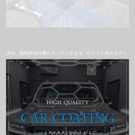
次は、鉄粉除去作業に入っていきます。ホワイト系のボディ
カラーは特に鉄粉の反応が分かりやすく、
下の左側の写真では紫色の斑点が出ているのが確認できるか
と思います。これが鉄粉に反応している状態です。
鉄粉が付着したままコーティングを施工してしまうと、本来
の艶感やコーティング性能を
十分に発揮できなくなってしまいます。そのため当店では、
コーティング前の下地処理として
鉄粉除去を必ず行い、塗装面をしっかり整えてからコーティ