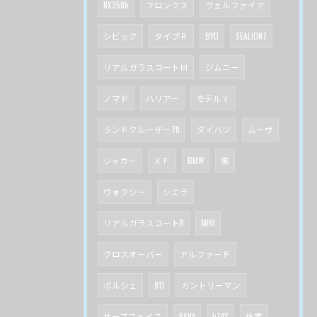
NX350h
フロンクス
ヴェルファイア
シビック
タイプＲ
BYD
SEALION7
リアルガラスコートＭ
ジムニー
ノマド
ハリアー
モデルＹ
ランドクルーザー70
ダイハツ
ムーヴ
ジャガー
ＸＦ
BMW
黒
ヴォクシー
シエラ
リアルガラスコートR
MINI
クロスオーバー
アルファード
ポルシェ
911
カントリーマン
サーブフェイス
RAV4
bZ4X
休業