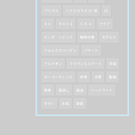
プリウス
リアルガラスコーM
LC
ＲＸ
ＲＡＶ４
ＣＲ-Ｖ
アクア
ホンダ シビック
臨時休業
モデル３
フォルクスワーゲン
パサート
アルテオン
クラウンエステート
茨城
カーコーティング
修理
点検
整備
新車
傷消し
鈑金
ヘッドライト
ボディ
水垢
事故