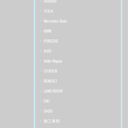
SUBARU
TESLA
Mercedes-Benz
BMW
PORSCHE
AUDI
Volks Wagen
CITROEN
RENAULT
LAND ROVER
FIAT
DADG
施工事例