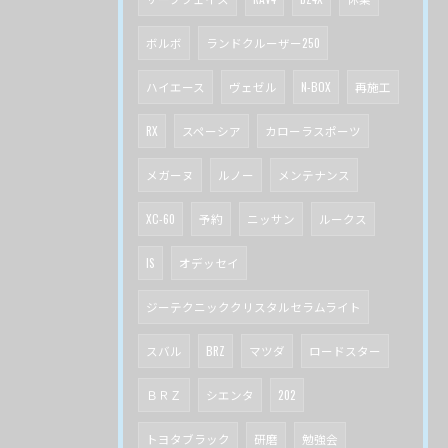
ボルボ
ランドクルーザー250
ハイエース
ヴェゼル
N-BOX
再施工
RX
スペーシア
カローラスポーツ
メガーヌ
ルノー
メンテナンス
XC-60
予約
ニッサン
ルークス
IS
オデッセイ
ジーテクニッククリスタルセラムライト
スバル
BRZ
マツダ
ロードスター
ＢＲＺ
シエンタ
202
トヨタブラック
研磨
勉強会