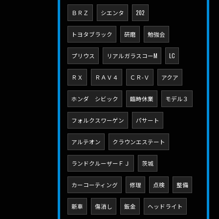
ＢＲＺ
シエンタ
202
トヨタブラック
研磨
勉強会
プリウス
リアルガラスコーM
LC
ＲＸ
ＲＡＶ４
ＣＲ-Ｖ
アクア
ホンダ シビック
臨時休業
モデル３
フォルクスワーゲン
パサート
アルテオン
クラウンエステート
ランドクルーザーＦＪ
茨城
カーコーティング
修理
点検
整備
新車
傷消し
鈑金
ヘッドライト