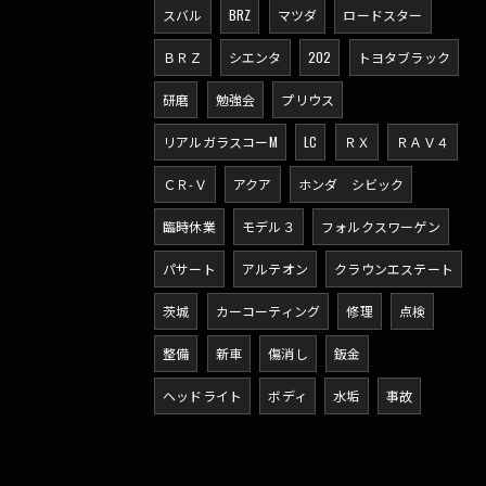
スバル
BRZ
マツダ
ロードスター
ＢＲＺ
シエンタ
202
トヨタブラック
研磨
勉強会
プリウス
リアルガラスコーM
LC
ＲＸ
ＲＡＶ４
ＣＲ-Ｖ
アクア
ホンダ シビック
臨時休業
モデル３
フォルクスワーゲン
パサート
アルテオン
クラウンエステート
茨城
カーコーティング
修理
点検
整備
新車
傷消し
鈑金
ヘッドライト
ボディ
水垢
事故