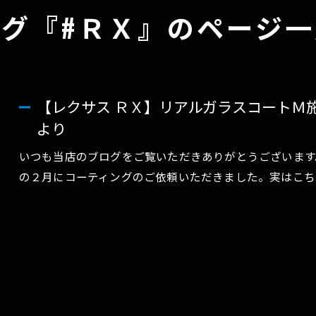
タグ『#ＲＸ』のページ一
gravice
ペンキ除去
シートコーティング(スタレックス)
【レクサス ＲＸ】リアルガラスコートＭ施
より
いつも当店のブログをご覧いただきありがとうございます
の２月にコーティングのご依頼いただきました。実はこち