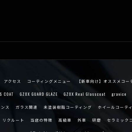
アクセス
コーティングメニュー
【新車向け】オススメコー
S COAT
GZOX GUARD GLAZE
GZOX Real Glasscoat
gravice
ナンス
ガラス関連
未塗装樹脂コーティング
ホイールコーテ
リクルート
当店の特徴
高級車
外車
研磨
セラミック