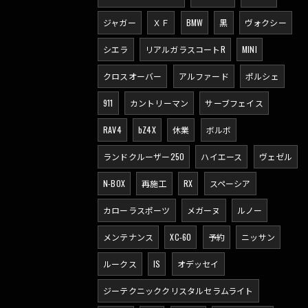
ジャガー
ＸＦ
BMW
黒
ヴォクシー
シエラ
リアルガラスコートR
MINI
クロスオーバー
アルファード
ポルシェ
911
カントリーマン
サーブフェイス
RAV4
bZ4X
休業
ボルボ
ランドクルーザー250
ハイエース
ヴェゼル
N-BOX
再施工
RX
スペーシア
カローラスポーツ
メガーヌ
ルノー
メンテナンス
XC-60
予約
ニッサン
ルークス
IS
オデッセイ
ジーテクニッククリスタルセラムライト