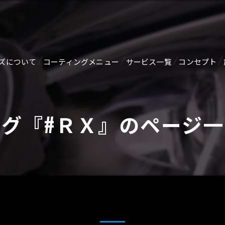
ズについて
コーティングメニュー
サービス一覧
コンセプト
ジ
【新車向け】オススメコーティング剤
ルームクリーニング・消臭
タグ『#ＲＸ』のページ一
GTECHNIQセラミックコーティング
ヘッドライトリペア
SERVFACESセラミックコーティング
メンテナンス
GZOX HI MOHS COAT
ガラス関連
GZOX GUARD GLAZE
未塗装樹脂コーティング
GZOX Real Glasscoat
ホイールコーティング