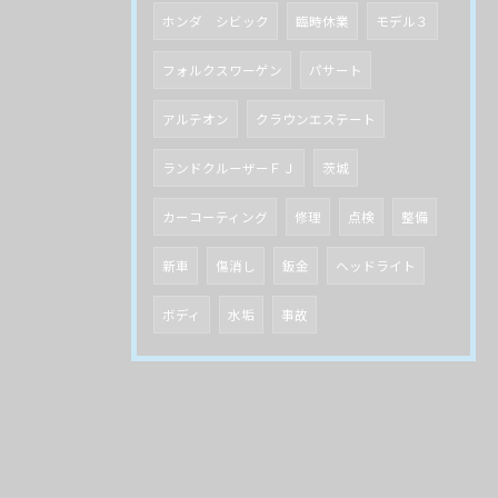
ホンダ シビック
臨時休業
モデル３
フォルクスワーゲン
パサート
アルテオン
クラウンエステート
ランドクルーザーＦＪ
茨城
カーコーティング
修理
点検
整備
新車
傷消し
鈑金
ヘッドライト
ボディ
水垢
事故