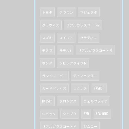
トヨタ
クラウン
マジェスタ
グラヴィス
リアルガラスコートM
スズキ
スイフト
グラディス
テスラ
モデルY
リアルガラスコートＲ
ホンダ
シビックタイプＲ
ランドローバー
ディフェンダー
ガードグレイズ
レクサス
RX500h
NX350h
フロンクス
ヴェルファイア
シビック
タイプＲ
BYD
SEALION7
リアルガラスコートＭ
ジムニー