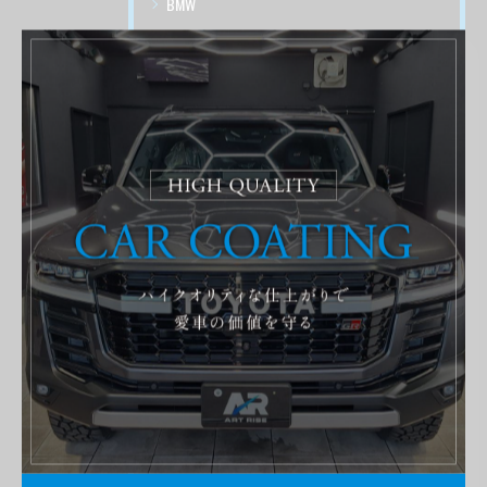
BMW
PORSCHE
AUDI
Volks Wagen
CITROEN
RENAULT
LAND ROVER
FIAT
DADG
施工事例
ショート動画
最近の投稿