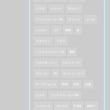
ノマド
ハリアー
モデルＹ
ランドクルーザー70
ダイハツ
ムーヴ
ジャガー
ＸＦ
BMW
黒
ヴォクシー
シエラ
リアルガラスコートR
MINI
クロスオーバー
アルファード
ポルシェ
911
カントリーマン
サーブフェイス
RAV4
bZ4X
休業
ボルボ
ランドクルーザー250
ハイエース
ヴェゼル
N-BOX
再施工