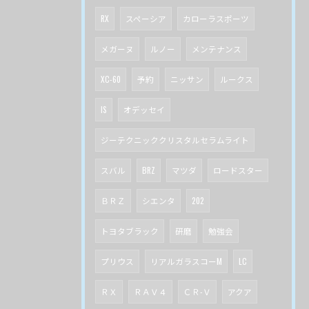
RX
スペーシア
カローラスポーツ
メガーヌ
ルノー
メンテナンス
XC-60
予約
ニッサン
ルークス
IS
オデッセイ
ジーテクニッククリスタルセラムライト
スバル
BRZ
マツダ
ロードスター
ＢＲＺ
シエンタ
202
トヨタブラック
研磨
勉強会
プリウス
リアルガラスコーM
LC
ＲＸ
ＲＡＶ４
ＣＲ-Ｖ
アクア