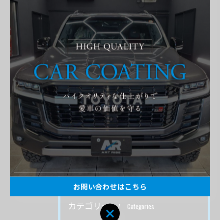
#スバル
#ＢＲＺ
#グラヴィス
ご依頼いただいたお客様の施工の
様子を記事にしています！
実際の作業風景や内容を細かく紹介してお
ります。車1台1台作業内容は異なります。
それは車種はもちろん塗装の状態や汚れ具
合でも作業工程は多く変わるからです。そ
んな作業をここではご紹介いたします。
お問い合わせはこちら
カテゴリー
Categories