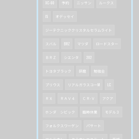
XC-60
予約
ニッサン
ルークス
IS
オデッセイ
ジーテクニッククリスタルセラムライト
スバル
BRZ
マツダ
ロードスター
ＢＲＺ
シエンタ
202
トヨタブラック
研磨
勉強会
プリウス
リアルガラスコーM
LC
ＲＸ
ＲＡＶ４
ＣＲ-Ｖ
アクア
ホンダ シビック
臨時休業
モデル３
フォルクスワーゲン
パサート