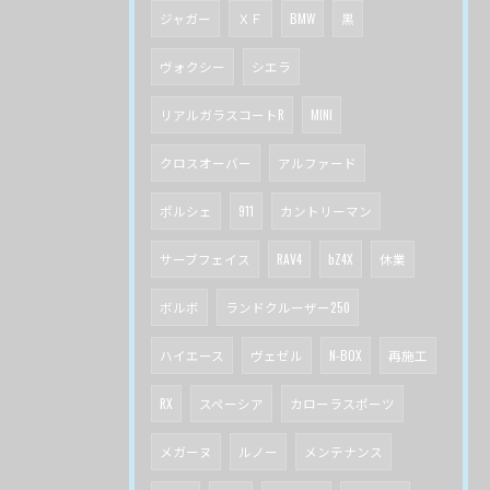
ジャガー
ＸＦ
BMW
黒
ヴォクシー
シエラ
リアルガラスコートR
MINI
クロスオーバー
アルファード
ポルシェ
911
カントリーマン
サーブフェイス
RAV4
bZ4X
休業
ボルボ
ランドクルーザー250
ハイエース
ヴェゼル
N-BOX
再施工
RX
スペーシア
カローラスポーツ
メガーヌ
ルノー
メンテナンス