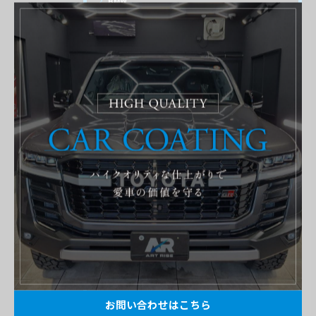
BMW
PORSCHE
AUDI
Volks Wagen
CITROEN
RENAULT
LAND ROVER
FIAT
DADG
施工事例
ショート動画
お問い合わせはこちら
最近の投稿
Recent Posts