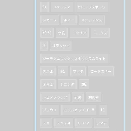
RX
スペーシア
カローラスポーツ
メガーヌ
ルノー
メンテナンス
XC-60
予約
ニッサン
ルークス
IS
オデッセイ
ジーテクニッククリスタルセラムライト
スバル
BRZ
マツダ
ロードスター
ＢＲＺ
シエンタ
202
トヨタブラック
研磨
勉強会
プリウス
リアルガラスコーM
LC
ＲＸ
ＲＡＶ４
ＣＲ-Ｖ
アクア