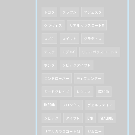
トヨタ
クラウン
マジェスタ
グラヴィス
リアルガラスコートM
スズキ
スイフト
グラディス
テスラ
モデルY
リアルガラスコートＲ
ホンダ
シビックタイプＲ
ランドローバー
ディフェンダー
ガードグレイズ
レクサス
RX500h
NX350h
フロンクス
ヴェルファイア
シビック
タイプＲ
BYD
SEALION7
リアルガラスコートＭ
ジムニー