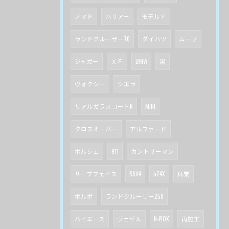
ノマド
ハリアー
モデルＹ
ランドクルーザー70
ダイハツ
ムーヴ
ジャガー
ＸＦ
BMW
黒
ヴォクシー
シエラ
リアルガラスコートR
MINI
クロスオーバー
アルファード
ポルシェ
911
カントリーマン
サーブフェイス
RAV4
bZ4X
休業
ボルボ
ランドクルーザー250
ハイエース
ヴェゼル
N-BOX
再施工