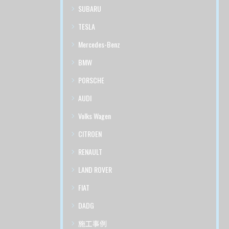
SUBARU
TESLA
Mercedes-Benz
BMW
PORSCHE
AUDI
Volks Wagen
CITROEN
RENAULT
LAND ROVER
FIAT
DADG
施工事例