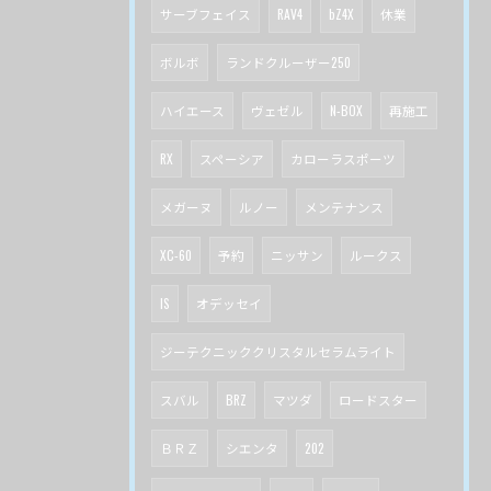
サーブフェイス
RAV4
bZ4X
休業
ボルボ
ランドクルーザー250
ハイエース
ヴェゼル
N-BOX
再施工
RX
スペーシア
カローラスポーツ
メガーヌ
ルノー
メンテナンス
XC-60
予約
ニッサン
ルークス
IS
オデッセイ
ジーテクニッククリスタルセラムライト
スバル
BRZ
マツダ
ロードスター
ＢＲＺ
シエンタ
202