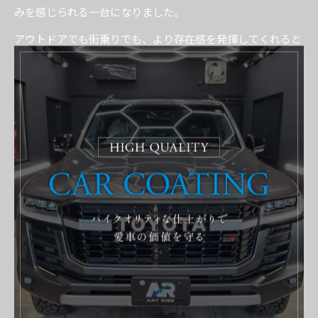
みを感じられる一台になりました。
アウトドアでも街乗りでも、より存在感を発揮してくれると
思います。
この度はご依頼いただき誠にありがとうございました。
今後のメンテナンスやご相談も、ぜひお気軽にお任せくださ
い。
----------------------------------------------------------------------
ART RISE アートライズ
住所 : 茨城県常総市国生１２０８−１
電話番号 : 0297-21-5981
FAX番号 : 0297-21-5982
----------------------------------------------------------------------