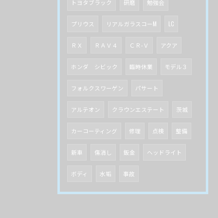
トヨタブラック
研磨
勉強会
プリウス
リアルガラスコーM
LC
ＲＸ
ＲＡＶ４
ＣＲ-Ｖ
アクア
ホンダ シビック
臨時休業
モデル３
フォルクスワーゲン
パサート
アルテオン
クラウンエステート
茨城
カーコーティング
修理
点検
整備
新車
傷消し
鈑金
ヘッドライト
ボディ
水垢
事故