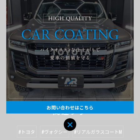
住所 : 茨城県常総市国生１２０８−１
電話番号 : 0297-21-5981
FAX番号 : 0297-21-5982
----------------------------------------------------------------------
新車コーティング
ボディカラー 白
TOYOTA
施工事例
< 前のページ
一覧に戻る
次のページ >
お問い合わせはこちら
関連タグ
#トヨタ
#ヴォクシー
#リアルガラスコートM