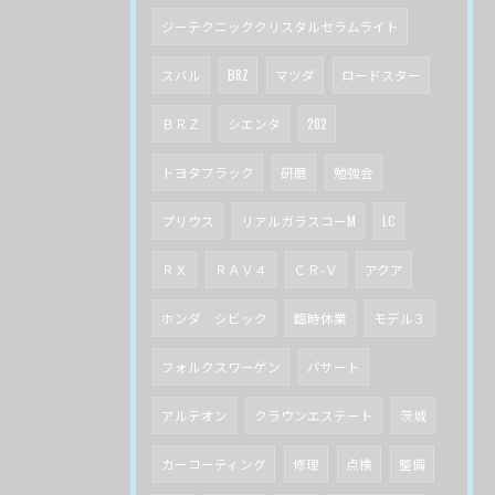
ジーテクニッククリスタルセラムライト
スバル
BRZ
マツダ
ロードスター
ＢＲＺ
シエンタ
202
トヨタブラック
研磨
勉強会
プリウス
リアルガラスコーM
LC
ＲＸ
ＲＡＶ４
ＣＲ-Ｖ
アクア
ホンダ シビック
臨時休業
モデル３
フォルクスワーゲン
パサート
アルテオン
クラウンエステート
茨城
カーコーティング
修理
点検
整備