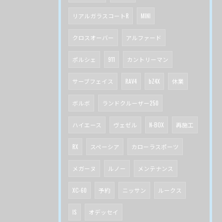
リアルガラスコートR
MINI
クロスオーバー
アルファード
ポルシェ
911
カントリーマン
サーブフェイス
RAV4
bZ4X
休業
ボルボ
ランドクルーザー250
ハイエース
ヴェゼル
N-BOX
再施工
RX
スペーシア
カローラスポーツ
メガーヌ
ルノー
メンテナンス
XC-60
予約
ニッサン
ルークス
IS
オデッセイ