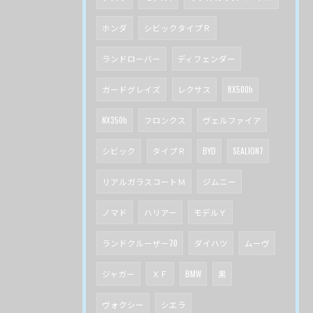
ホンダ
シビックタイプＲ
ランドローバー
ディフェンダー
ガードグレイズ
レクサス
RX500h
NX350h
フロンクス
ヴェルファイア
シビック
タイプＲ
BYD
SEALION7
リアルガラスコートＭ
ジムニー
ノマド
ハリアー
モデルＹ
ランドクルーザー70
ダイハツ
ムーヴ
ジャガー
ＸＦ
BMW
黒
ヴォクシー
シエラ