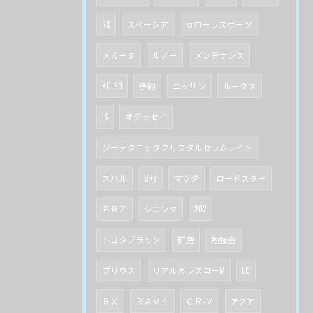
RX
スペーシア
カローラスポーツ
メガーヌ
ルノー
メンテナンス
XC-60
予約
ニッサン
ルークス
IS
オデッセイ
ジーテクニッククリスタルセラムライト
スバル
BRZ
マツダ
ロードスター
ＢＲＺ
シエンタ
202
トヨタブラック
研磨
勉強会
プリウス
リアルガラスコーM
LC
ＲＸ
ＲＡＶ４
ＣＲ-Ｖ
アクア