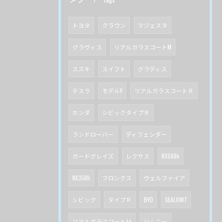
トヨタ
クラウン
マジェスタ
グラヴィス
リアルガラスコートM
スズキ
スイフト
グラディス
テスラ
モデルY
リアルガラスコートＲ
ホンダ
シビックタイプＲ
ランドローバー
ディフェンダー
ガードグレイズ
レクサス
RX500h
NX350h
フロンクス
ヴェルファイア
シビック
タイプＲ
BYD
SEALION7
リアルガラスコートＭ
ジムニー