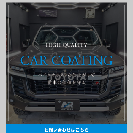
ボディ磨き・コーティング
ボディカラー 白
ボディカラー ベージュ
SUZUKI
施工事例
< 前のページ
一覧に戻る
次のページ >
ご依頼いただいたお客様の施工の
様子を記事にしています！
実際の作業風景や内容を細かく紹介してお
ります。車1台1台作業内容は異なります。
それは車種はもちろん塗装の状態や汚れ具
合でも作業工程は多く変わるからです。そ
お問い合わせはこちら
んな作業をここではご紹介いたします。