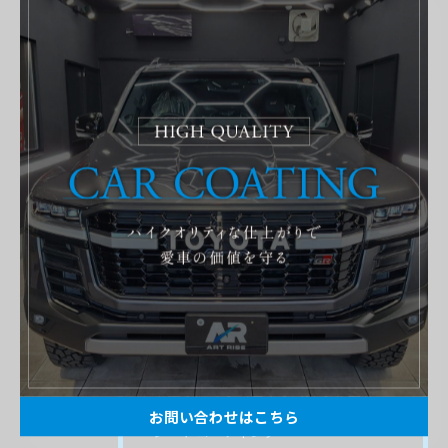
Categories
全てのカテゴリー
高級車
外車
研磨
セラミックコーティング
ガラスコーティング
YOUTUBE解説
ボディ磨き・コーティング
新車コーティング
ボディ磨き・コーティング・ヘッドライトリペア
ボディ磨き・コーティング・ルームクリーニング
お問い合わせはこちら
シートコーティング