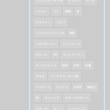
ランドクルーザー70
ダイハツ
ムーヴ
ジャガー
ＸＦ
BMW
黒
ヴォクシー
シエラ
リアルガラスコートR
MINI
クロスオーバー
アルファード
ポルシェ
911
カントリーマン
サーブフェイス
RAV4
bZ4X
休業
ボルボ
ランドクルーザー250
ハイエース
ヴェゼル
N-BOX
再施工
RX
スペーシア
カローラスポーツ
メガーヌ
ルノー
メンテナンス