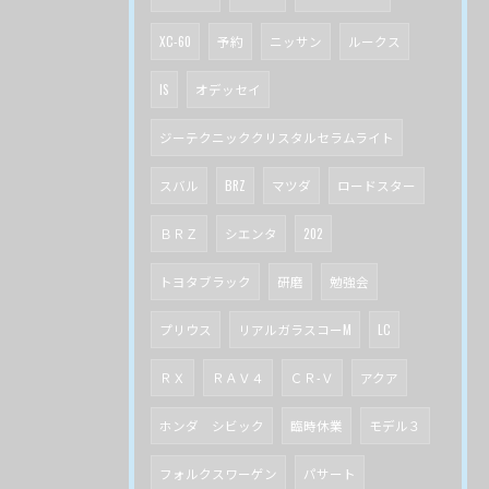
XC-60
予約
ニッサン
ルークス
IS
オデッセイ
ジーテクニッククリスタルセラムライト
スバル
BRZ
マツダ
ロードスター
ＢＲＺ
シエンタ
202
トヨタブラック
研磨
勉強会
プリウス
リアルガラスコーM
LC
ＲＸ
ＲＡＶ４
ＣＲ-Ｖ
アクア
ホンダ シビック
臨時休業
モデル３
フォルクスワーゲン
パサート