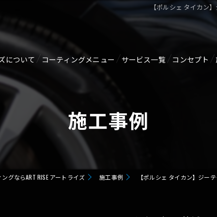
【ポルシェ タイカン】
ズについて
コーティングメニュー
サービス一覧
コンセプト
ジ
【新車向け】オススメコーティング剤
ルームクリーニング・消臭
施工事例
GTECHNIQセラミックコーティング
ヘッドライトリペア
SERVFACESセラミックコーティング
メンテナンス
GZOX HI MOHS COAT
ガラス関連
グならART RISE アートライズ
施工事例
【ポルシェ タイカン】ジーテ
GZOX GUARD GLAZE
未塗装樹脂コーティング
GZOX Real Glasscoat
ホイールコーティング