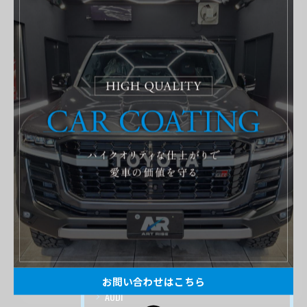
LEXUS
NISSAN
HONDA
DAIHATSU
SUZUKI
MAZDA
MITSUBISHI
SUBARU
TESLA
Mercedes-Benz
BMW
PORSCHE
お問い合わせはこちら
AUDI