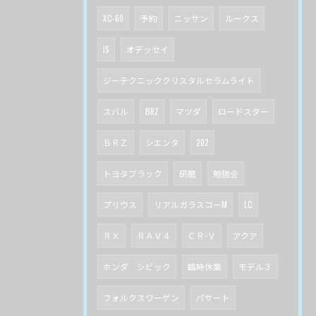
XC-60
予約
ニッサン
ルークス
IS
オデッセイ
ジーテクニッククリスタルセラムライト
スバル
BRZ
マツダ
ロードスター
ＢＲＺ
シエンタ
202
トヨタブラック
研磨
勉強会
プリウス
リアルガラスコーM
LC
ＲＸ
ＲＡＶ４
ＣＲ-Ｖ
アクア
ホンダ シビック
臨時休業
モデル３
フォルクスワーゲン
パサート