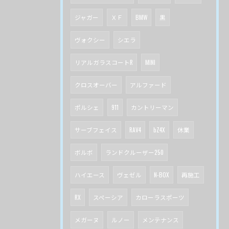
ジャガー
ＸＦ
BMW
黒
ヴォクシー
シエラ
リアルガラスコートR
MINI
クロスオーバー
アルファード
ポルシェ
911
カントリーマン
サーブフェイス
RAV4
bZ4X
休業
ボルボ
ランドクルーザー250
ハイエース
ヴェゼル
N-BOX
再施工
RX
スペーシア
カローラスポーツ
メガーヌ
ルノー
メンテナンス