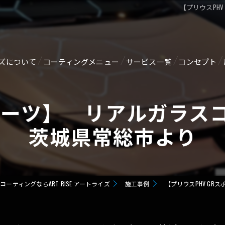
【プリウスPH
ズについて
コーティングメニュー
サービス一覧
コンセプト
ジ
【新車向け】オススメコーティング剤
ルームクリーニング・消臭
Rスポーツ】 リアルガラ
GTECHNIQセラミックコーティング
ヘッドライトリペア
茨城県常総市より
SERVFACESセラミックコーティング
メンテナンス
GZOX HI MOHS COAT
ガラス関連
ーティングならART RISE アートライズ
施工事例
【プリウスPHV G
GZOX GUARD GLAZE
未塗装樹脂コーティング
GZOX Real Glasscoat
ホイールコーティング