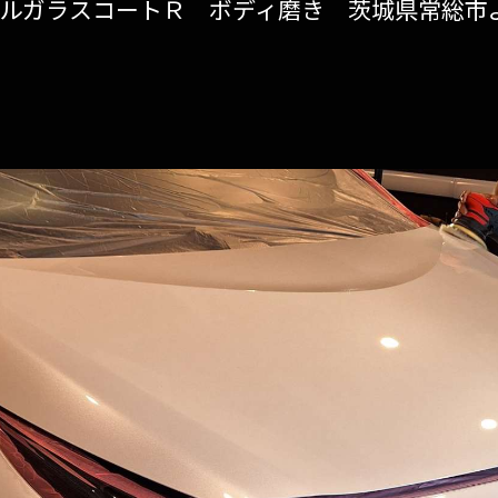
リアルガラスコートＲ ボディ磨き 茨城県常総市
gravice
ペンキ除去
シートコーティング(スタレックス)