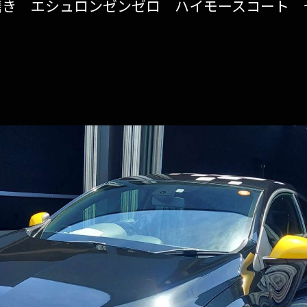
ィ磨き エシュロンゼンゼロ ハイモースコート
gravice
ペンキ除去
シートコーティング(スタレックス)