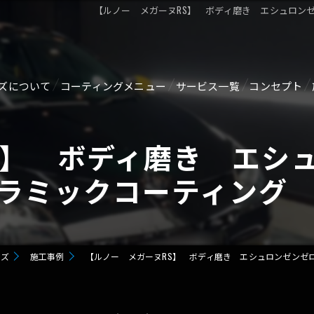
【ルノー メガーヌRS】 ボディ磨き エシュロン
ズについて
コーティングメニュー
サービス一覧
コンセプト
ジ
【新車向け】オススメコーティング剤
ルームクリーニング・消臭
S】 ボディ磨き エシ
GTECHNIQセラミックコーティング
ヘッドライトリペア
ラミックコーティング
SERVFACESセラミックコーティング
メンテナンス
GZOX HI MOHS COAT
ガラス関連
イズ
施工事例
【ルノー メガーヌRS】 ボディ磨き エシュロンゼンゼ
GZOX GUARD GLAZE
未塗装樹脂コーティング
GZOX Real Glasscoat
ホイールコーティング