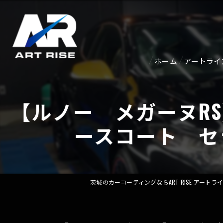
ホーム
アートライ
紹介ペー
【ルノー メガーヌR
アクセス
ースコート セ
茨城のカーコーティングならART RISE アートラ