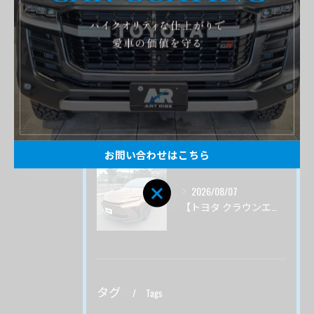
2026/08/09
黒ボディで塗装を長持ちさせるにはボディカバーはいいの？
2026/08/09
【トヨタ ランドクルーザーＦＪ】サーブフェイス ボディ磨き 茨城県つくば市より
お問い合わせはこちら
2026/08/07
【トヨタ クラウンエステート】♯４ ガードグレイズ ボディ磨き 茨城県土浦市より
タグ
Tags