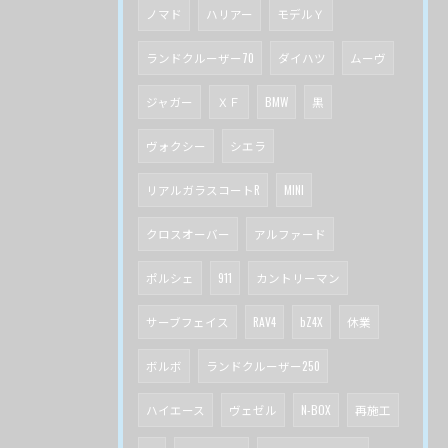
ノマド
ハリアー
モデルＹ
ランドクルーザー70
ダイハツ
ムーヴ
ジャガー
ＸＦ
BMW
黒
ヴォクシー
シエラ
リアルガラスコートR
MINI
クロスオーバー
アルファード
ポルシェ
911
カントリーマン
サーブフェイス
RAV4
bZ4X
休業
ボルボ
ランドクルーザー250
ハイエース
ヴェゼル
N-BOX
再施工