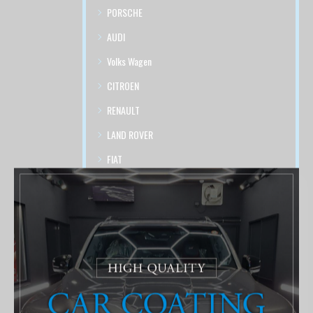
PORSCHE
AUDI
Volks Wagen
CITROEN
RENAULT
LAND ROVER
FIAT
DADG
施工事例
ショート動画
最近の投稿
Recent Posts