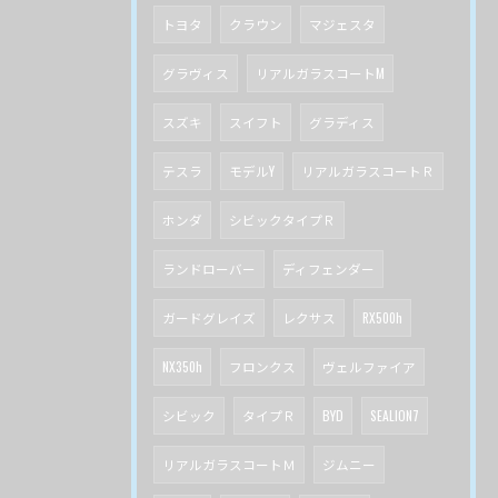
トヨタ
クラウン
マジェスタ
グラヴィス
リアルガラスコートM
スズキ
スイフト
グラディス
テスラ
モデルY
リアルガラスコートＲ
ホンダ
シビックタイプＲ
ランドローバー
ディフェンダー
ガードグレイズ
レクサス
RX500h
NX350h
フロンクス
ヴェルファイア
シビック
タイプＲ
BYD
SEALION7
リアルガラスコートＭ
ジムニー