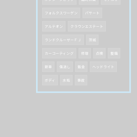
フォルクスワーゲン
パサート
アルテオン
クラウンエステート
ランドクルーザーＦＪ
茨城
カーコーティング
修理
点検
整備
新車
傷消し
鈑金
ヘッドライト
ボディ
水垢
事故