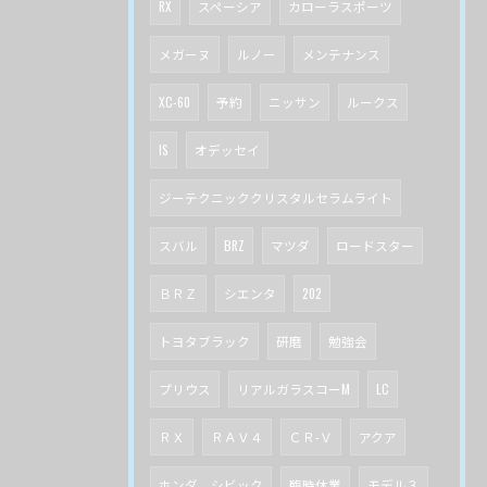
RX
スペーシア
カローラスポーツ
メガーヌ
ルノー
メンテナンス
XC-60
予約
ニッサン
ルークス
IS
オデッセイ
ジーテクニッククリスタルセラムライト
スバル
BRZ
マツダ
ロードスター
ＢＲＺ
シエンタ
202
トヨタブラック
研磨
勉強会
プリウス
リアルガラスコーM
LC
ＲＸ
ＲＡＶ４
ＣＲ-Ｖ
アクア
ホンダ シビック
臨時休業
モデル３