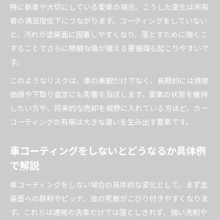
特に新車や大切にしている愛車の場合、こうした変化は所有
者の満足度低下につながります。コーティングをしていない
と、汚れが塗装面に固着しやすくなり、落とすために強くこ
することでさらに微細な傷が増える悪循環も起こりやすいで
す。
このようなリスクは、車の美観だけでなく、長期的には資産
価値や下取り査定にも影響を及ぼします。愛車の状態を維持
したい方や、将来的な売却を視野に入れている方ほど、カー
コーティングの有無は大きな違いを生み出す要素です。
車コーティングをしないとどうなるか具体例
で解説
車コーティングをしない場合の具体的な変化として、まず塗
装面への鉄粉やピッチ、虫の死骸がこびり付きやすくなりま
す。これらは通常の洗車だけでは落としきれず、強い洗剤や