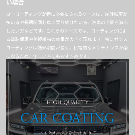
い場合
カーコーティングが特に必要とされるケースは、屋外駐車が
多い方や長期間同じ車に乗り続けたい方、洗車の手間を減ら
したい方などです。これらのケースでは、コーティングによ
る塗装保護や美観維持の効果が大きく現れます。特にガラス
コーティングは効果期間が長く、日常的なメンテナンスが楽
になるため、忙しい方にもおすすめです。
一方、短期間で乗り換える予定の方や、屋内ガレージで保管
し外部ダメージを受けにくい環境の場合は、コーティングの
必要性が相対的に低くなることもあります。また、頻繁に車
を買い替える場合は、コーティングにかかるコストとメリッ
トを天秤にかけて検討するのが現実的です。
自分の車の使い方やライフスタイル、予算に合わせてコーテ
ィングの要不要を判断することが大切です。迷った場合は専
門店に相談し、実際の施工例や体験談を参考にすると、納得