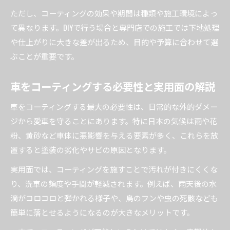
ただし、コーティングの効果や期間は種類や施工環境によっ
カーコーティングのメリットとデメリットを整
て異なります。DIYで行う場合と専門店での施工では下地処理
理
や仕上がりに大きな差が出るため、目的や予算に合わせて選
車コーティングのメリットデメリットを実体験
ぶことが重要です。
で紹介
ガラスコーティングのデメリットも正直に解説
車をコーティングする必要性と実用面の解説
カーコーティングで得られる価値と注意点を比
車をコーティングする最大の必要性は、日常的な外的ダメー
較
ジから愛車を守ることにあります。特に日本の気候は雨や花
車コーティングを選ぶ際のメリットデメリット
粉、黄砂など車体に悪影響を与える要素が多く、これらを放
比較
置すると塗装の劣化やサビの原因となります。
新車維持や資産価値に影響する理由を検証
実用面では、コーティングを施すことで汚れが付きにくくな
カーコーティングが新車維持に与える長期的な
り、洗車の頻度や手間が軽減されます。例えば、雨天後の水
効果
滴がコロコロと弾かれる様子や、鳥のフンや虫の死骸なども
車コーティングが資産価値にどんな影響を及ぼ
簡単に落とせるようになるのが大きなメリットです。
すか