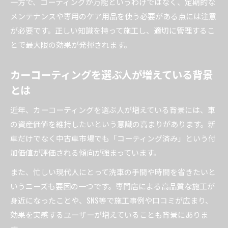
一方で、コーティングが万能というわけではなく、定期的な
新車コーティングをする理由と下取り査定への
メンテナンスや専用のケア用品を使う必要がある点には注意
効果
が必要です。正しい知識を持って施工し、適切に管理するこ
カーコーティングによる車の美観と経済的価値
とで最大限の効果が発揮されます。
の維持
新車の状態を長持ちさせるカーコーティングの
カーコーティングを選ぶ人が増えている背景
実力
とは
近年、カーコーティングを選ぶ人が増えている背景には、車
の資産価値を維持したいという意識の高まりがあります。新
車だけでなく中古車市場でも「コーティング済み」という付
加価値が評価される傾向が強まっています。
また、忙しい現代人にとって洗車の手間や時間を省きたいと
いうニーズも要因の一つです。専門店による高品質な施工が
身近になったことや、SNS等で施工事例や口コミが広まり、
効果を実感するユーザーが増えていることも背景にありま