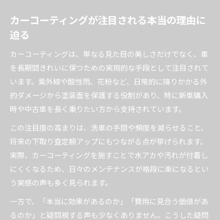
カーコーティングが本当に必要かを徹底的に考
カーコーティングが注目される本当の理由に
察
迫る
車のコーティングはしたほうがいいのか疑問を
解消
カーコーティングは、単なる見た目の美しさだけでなく、車
車をコーティングしないとどうなるのかを知る
を長期間きれいに保つための実用的な手段として注目されて
新車コーティングが意味ないと言われる理由の
います。紫外線や酸性雨、花粉など、日常的に降りかかる外
真相
的ダメージから塗装面を保護する役割があり、特に新車購入
時や中古車を長く乗りたい方から支持されています。
カーコーティングが必要なケースとそうでない
場合
この注目度の高まりは、洗車の手間や頻度を減らせること、
コーティングをしない場合の違いとは何か
将来の下取り査定額アップにもつながる点が挙げられます。
実際、カーコーティングを施すことで水アカや汚れが付着し
カーコーティングしないと愛車にどんな変化が
にくくなるため、日々のメンテナンスが格段に楽になるとい
起こるか
う実感の声も多く見られます。
車コーティングをしないとどうなるか具体例で
解説
一方で、「本当に効果があるのか」「費用に見合う価値があ
コーティングをしない方がいいと言われる理由
るのか」と疑問視する声も少なくありません。こうした疑問