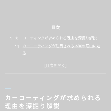
目次
カーコーティングが求められる理由を深掘り解説
カーコーティングが注目される本当の理由に迫
る
車コーティングは見た目以上に意味があるのか
車をコーティングする必要性と実用面の解説
カーコーティングを選ぶ人が増えている背景と
は
カーコーティングをするのはなぜなのかを再確
カーコーティングが求められる
認
理由を深掘り解説
愛車にコーティングは本当に必要か考える