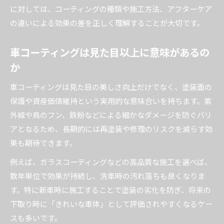
を探る
に対しては、コーティングの種類や施工方法、アフターケア
の違いによる効果の差を正しく理解することが大切です。
カーコーティング未施工のデメリットや不安点
を整理
車コーティングは見た目以上に意味があるの
車コーティングの有無が塗装や査定に与える影
か
響
カーコーティングの効果とその持続性
車コーティングは見た目の美しさ向上だけでなく、塗装面の
カーコーティングの効果はどこまで持続するの
保護や資産価値維持という実用的な意味合いを持ちます。紫
か
外線や鳥のフン、鉄粉などによる細かなダメージを防ぐバリ
アとなるため、長期的には再塗装や修理のリスクを減らす効
車コーティング効果期間と耐久性の真実を解説
果も期待できます。
ガラスコーティングの持続期間と期待できる効
果
例えば、ガラスコーティングなどの高品質な施工を選べば、
数年単位で効果が持続し、洗車時の汚れ落ちも良くなりま
カーコーティングで実感できる効果を徹底調査
す。特に新車時に施工することで塗装の劣化を防ぎ、将来の
車コーティングの効果が意味ないと言われる理
下取り時に「きれいな車体」として評価されやすくなるケー
由
スも多いです。
メリットとデメリットを比較で知る価値