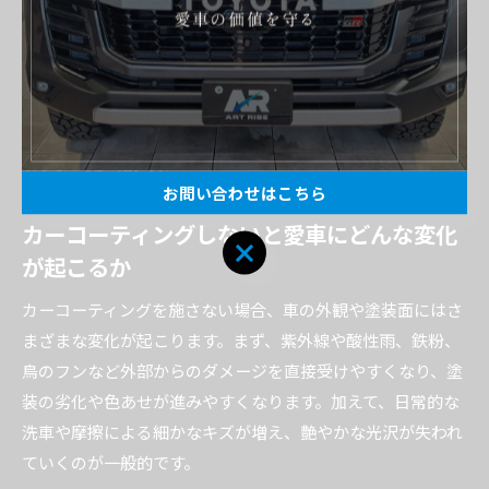
のいく選択につながります。
コーティングをしない場合の違
いとは何か
お問い合わせはこちら
カーコーティングしないと愛車にどんな変化
が起こるか
カーコーティングを施さない場合、車の外観や塗装面にはさ
まざまな変化が起こります。まず、紫外線や酸性雨、鉄粉、
鳥のフンなど外部からのダメージを直接受けやすくなり、塗
装の劣化や色あせが進みやすくなります。加えて、日常的な
洗車や摩擦による細かなキズが増え、艶やかな光沢が失われ
ていくのが一般的です。