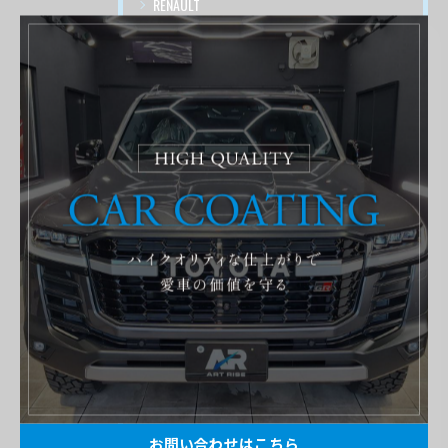
RENAULT
LAND ROVER
FIAT
DADG
施工事例
ショート動画
最近の投稿
Recent Posts
2026/08/07
【トヨタ クラウンエステート】♯４ ガードグレイズ ボディ磨き 茨城県土浦市より
お問い合わせはこちら