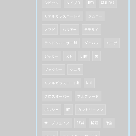
シビック
タイプＲ
BYD
SEALION7
リアルガラスコートＭ
ジムニー
ノマド
ハリアー
モデルＹ
ランドクルーザー70
ダイハツ
ムーヴ
ジャガー
ＸＦ
BMW
黒
ヴォクシー
シエラ
リアルガラスコートR
MINI
クロスオーバー
アルファード
ポルシェ
911
カントリーマン
サーブフェイス
RAV4
bZ4X
休業