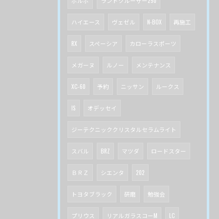
ボルボ
ランドクルーザー250
ハイエース
ヴェゼル
N-BOX
再施工
RX
スペーシア
カローラスポーツ
メガーヌ
ルノー
メンテナンス
XC-60
予約
ニッサン
ルークス
IS
オデッセイ
ジーテクニッククリスタルセラムライト
スバル
BRZ
マツダ
ロードスター
ＢＲＺ
シエンタ
202
トヨタブラック
研磨
勉強会
プリウス
リアルガラスコーM
LC