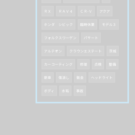
ＲＸ
ＲＡＶ４
ＣＲ-Ｖ
アクア
ホンダ シビック
臨時休業
モデル３
フォルクスワーゲン
パサート
アルテオン
クラウンエステート
茨城
カーコーティング
修理
点検
整備
新車
傷消し
鈑金
ヘッドライト
ボディ
水垢
事故