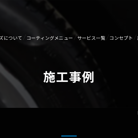
ズについて
コーティングメニュー
サービス一覧
コンセプト
ジ
【新車向け】オススメコーティング剤
ルームクリーニング・消臭
施工事例
GTECHNIQセラミックコーティング
ヘッドライトリペア
SERVFACESセラミックコーティング
メンテナンス
GZOX HI MOHS COAT
ガラス関連
GZOX GUARD GLAZE
未塗装樹脂コーティング
GZOX Real Glasscoat
ホイールコーティング