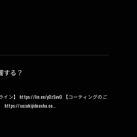
響する？
tps://lin.ee/yDzSvvO 【コーティングのご
tps://suzukijidousha.co…