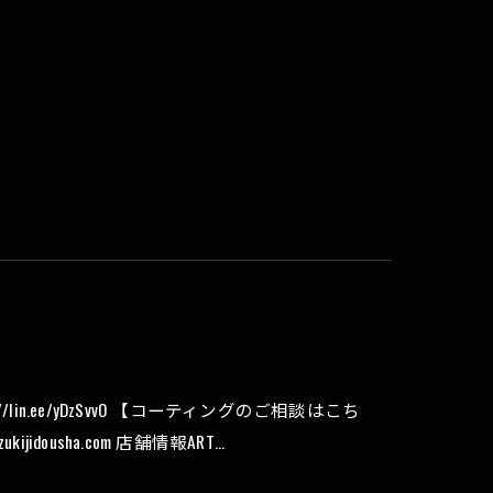
in.ee/yDzSvvO 【コーティングのご相談はこち
suzukijidousha.com 店舗情報ART…