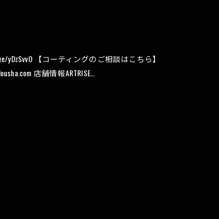
.ee/yDzSvvO 【コーティングのご相談はこちら】
ijidousha.com 店舗情報ARTRISE…