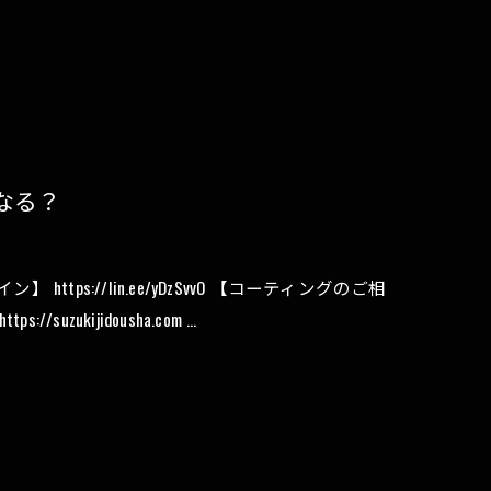
なる？
ps://lin.ee/yDzSvvO 【コーティングのご相
s://suzukijidousha.com …