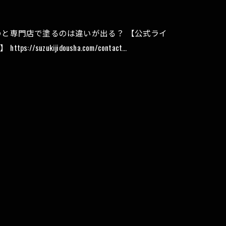
のと専門店で塗るのは違いが出る？ 【公式ライ
://suzukijidousha.com/contact…