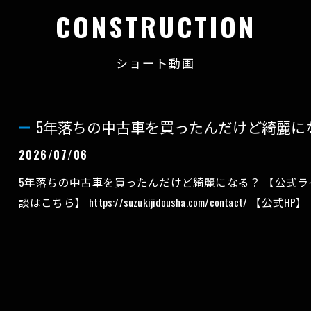
CONSTRUCTION
gravice
ペンキ除去
シートコーティング(スタレックス)
ショート動画
5年落ちの中古車を買ったんだけど綺麗に
2026/07/06
5年落ちの中古車を買ったんだけど綺麗になる？ 【公式ライン】 htt
談はこちら】 https://suzukijidousha.com/contact/ 【公式HP】 http