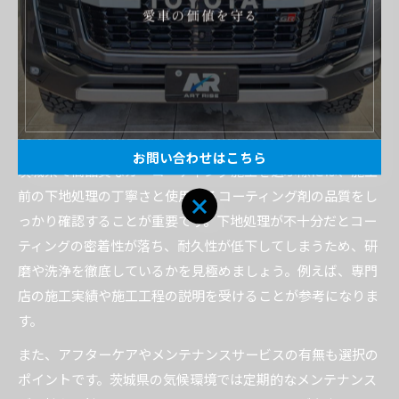
な方にも適しています。専門店では、車種や使用状況に応じ
た最適な施工方法を提案し、長持ちさせるためのメンテナン
ス方法も丁寧に指導しているため、安心して任せられる点も
人気の理由です。
茨城県で高品質施工を選ぶ際の注意点
お問い合わせはこちら
茨城県で高品質なカーコーティング施工を選ぶ際には、施工
前の下地処理の丁寧さと使用するコーティング剤の品質をし
っかり確認することが重要です。下地処理が不十分だとコー
ティングの密着性が落ち、耐久性が低下してしまうため、研
磨や洗浄を徹底しているかを見極めましょう。例えば、専門
店の施工実績や施工工程の説明を受けることが参考になりま
す。
また、アフターケアやメンテナンスサービスの有無も選択の
ポイントです。茨城県の気候環境では定期的なメンテナンス