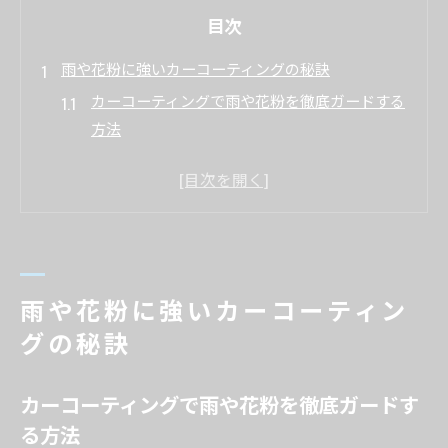
目次
雨や花粉に強いカーコーティングの秘訣
カーコーティングで雨や花粉を徹底ガードする
方法
茨城県の気候に最適なカーコーティングの選び
方
花粉や黄砂から愛車を守るコーティング対策術
雨天時も効果を発揮するカーコーティングの特
徴
雨や花粉に強いカーコーティン
ガラスコーティングで長持ちを実現するコツ
グの秘訣
長持ちするための施工とメンテナンス法
カーコーティングの効果を維持する定期メンテ
カーコーティングで雨や花粉を徹底ガードす
ナンス
る方法
長持ちする施工技術と下地処理の重要性