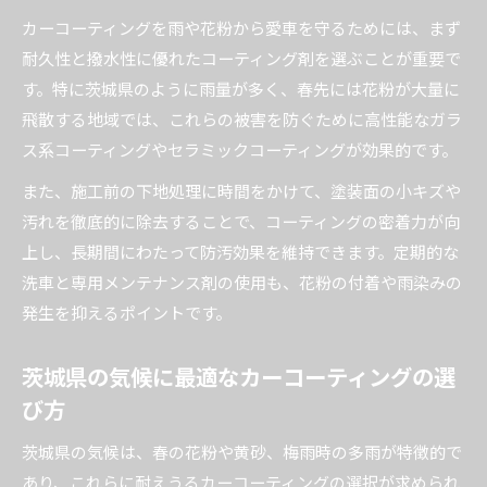
茨城県で選ぶ高品質なカーコーティング施工作
カーコーティングを雨や花粉から愛車を守るためには、まず
業
耐久性と撥水性に優れたコーティング剤を選ぶことが重要で
ガラスコーティングの耐久力を高めるコツ
す。特に茨城県のように雨量が多く、春先には花粉が大量に
飛散する地域では、これらの被害を防ぐために高性能なガラ
おすすめカーコーティング店の見極めポイント
ス系コーティングやセラミックコーティングが効果的です。
茨城県で選ぶ高品質カーコーティング術
また、施工前の下地処理に時間をかけて、塗装面の小キズや
茨城県で評判のカーコーティング専門店の特徴
汚れを徹底的に除去することで、コーティングの密着力が向
ガラスコーティング専門店のおすすめポイント
上し、長期間にわたって防汚効果を維持できます。定期的な
セラミックコーティングが人気の理由とは
洗車と専用メンテナンス剤の使用も、花粉の付着や雨染みの
茨城県で高品質施工を選ぶ際の注意点
発生を抑えるポイントです。
口コミで選ばれるカーコーティング業者の基準
カーコーティングの効果を保つ日常ケア術
茨城県の気候に最適なカーコーティングの選
カーコーティング後の正しい洗車と日常ケア
び方
茨城県の環境に適したメンテナンス方法
茨城県の気候は、春の花粉や黄砂、梅雨時の多雨が特徴的で
ガラスコーティングを長持ちさせる手入れ術
あり、これらに耐えうるカーコーティングの選択が求められ