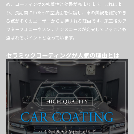
め、コーティングの密着性と効果が高まります。これによ
り、長期間にわたって塗装面を保護し、車の美観を維持でき
る点が多くのユーザーから支持される理由です。施工後のア
フターフォローやメンテナンスコースが充実していることも
選ばれるポイントとなっています。
セラミックコーティングが人気の理由とは
セラミックコーティングが茨城県で人気を集めている理由
は、その高い耐久性と防汚性能にあります。ガラスコーティ
ングよりも硬度が高く、紫外線や酸性雨、花粉などの外的ダ
メージに強いことから、過酷な環境でも長期間にわたり車の
塗装を守ります。特に黄砂や雨が多い地域では、セラミック
コーティングの効果が顕著に現れます。
また、セラミックコーティングは汚れが付きにくく、洗車の
頻度や手間を大幅に減らせるため、忙しい方や手入れが苦手