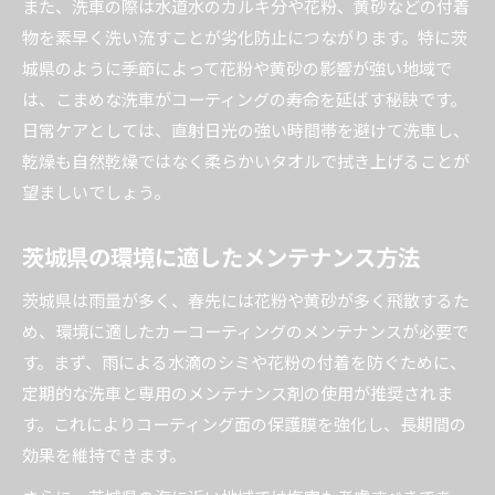
また、洗車の際は水道水のカルキ分や花粉、黄砂などの付着
物を素早く洗い流すことが劣化防止につながります。特に茨
城県のように季節によって花粉や黄砂の影響が強い地域で
は、こまめな洗車がコーティングの寿命を延ばす秘訣です。
日常ケアとしては、直射日光の強い時間帯を避けて洗車し、
乾燥も自然乾燥ではなく柔らかいタオルで拭き上げることが
望ましいでしょう。
茨城県の環境に適したメンテナンス方法
茨城県は雨量が多く、春先には花粉や黄砂が多く飛散するた
め、環境に適したカーコーティングのメンテナンスが必要で
す。まず、雨による水滴のシミや花粉の付着を防ぐために、
定期的な洗車と専用のメンテナンス剤の使用が推奨されま
す。これによりコーティング面の保護膜を強化し、長期間の
効果を維持できます。