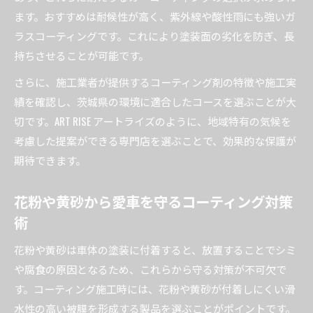
コーティング効果を最大化する日々のポイント
ます。おすすめは耐候性が高く、紫外線や酸性雨にも強いガ
カーコーティング維持に役立つアイテム活用法
ラスコーティングです。これにより塗装面の劣化を防ぎ、長
持ちさせることが可能です。
耐久力重視のコーティング選び方ガイド
カーコーティングの耐久力を見極めるポイント
さらに、施工業者が提供するコーティング剤の特徴や施工実
評判の良いコーティング専門店の選び方
績を確認し、茨城県の環境に適合したコースを選ぶことが大
切です。ART RISE アートライズのように、地域特有の気候を
茨城県で人気のガラスコーティング比較
考慮した提案ができる専門店を選ぶことで、効果的な保護が
セラミックコーティングのメリットと選び方
期待できます。
カーコーティングの種類別おすすめ情報
美しい愛車を長持ちさせるポイント総まとめ
花粉や黄砂から愛車を守るコーティング対策
カーコーティングで愛車を美しく保つ秘訣
術
茨城県で実践したい長持ちのメンテナンス術
花粉や黄砂は車体の塗装に付着すると、放置することでシミ
ガラスコーティングの効果を最大限発揮する方
や腐食の原因となるため、これらから守る対策が不可欠で
法
す。コーティング施工時には、花粉や黄砂が付着しにくい滑
評判の専門店に学ぶ長持ちのコツと体験談
水性の高い被膜を形成する製品を選ぶことがポイントです。