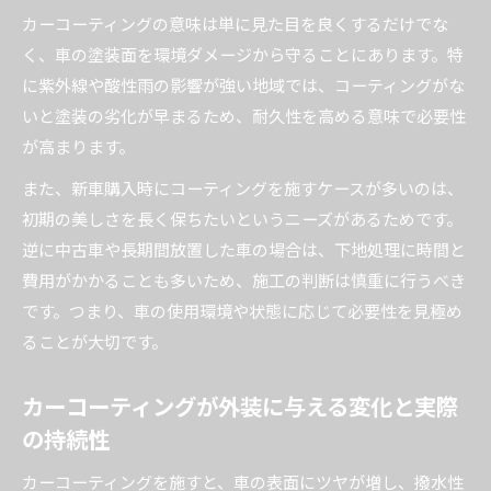
のコツ
カーコーティングの意味は単に見た目を良くするだけでな
カーコーティングの失敗しやすいポイントを知
く、車の塗装面を環境ダメージから守ることにあります。特
ろう
に紫外線や酸性雨の影響が強い地域では、コーティングがな
カーコーティング施工で得られる本当の価値と
いと塗装の劣化が早まるため、耐久性を高める意味で必要性
は
が高まります。
費用と維持負担から考える施工判断のコツ
また、新車購入時にコーティングを施すケースが多いのは、
カーコーティング費用とメンテナンス負担のバ
初期の美しさを長く保ちたいというニーズがあるためです。
ランス
逆に中古車や長期間放置した車の場合は、下地処理に時間と
費用がかかることも多いため、施工の判断は慎重に行うべき
カーコーティングのコストを抑える選択術を紹
です。つまり、車の使用環境や状態に応じて必要性を見極め
介
ることが大切です。
カーコーティング費用対効果を最大限にする活
用法
カーコーティングが外装に与える変化と実際
維持費や手間を踏まえたカーコーティングの選
の持続性
び方
カーコーティング施工前に知るべき費用項目ま
カーコーティングを施すと、車の表面にツヤが増し、撥水性