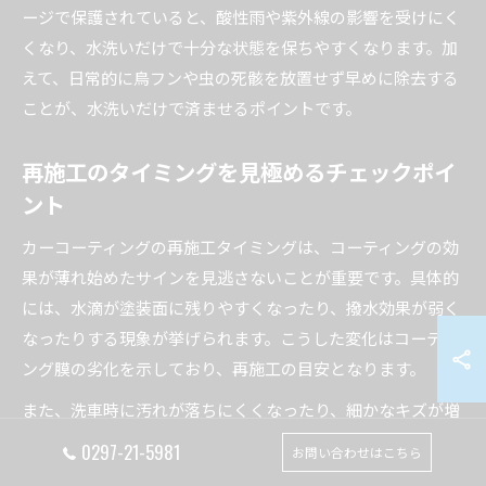
ージで保護されていると、酸性雨や紫外線の影響を受けにく
くなり、水洗いだけで十分な状態を保ちやすくなります。加
えて、日常的に鳥フンや虫の死骸を放置せず早めに除去する
ことが、水洗いだけで済ませるポイントです。
再施工のタイミングを見極めるチェックポイ
ント
カーコーティングの再施工タイミングは、コーティングの効
果が薄れ始めたサインを見逃さないことが重要です。具体的
には、水滴が塗装面に残りやすくなったり、撥水効果が弱く
なったりする現象が挙げられます。こうした変化はコーティ
ング膜の劣化を示しており、再施工の目安となります。
また、洗車時に汚れが落ちにくくなったり、細かなキズが増
えて艶が鈍くなった場合も再施工を検討すべきです。一般的
0297-21-5981
お問い合わせはこちら
に、ガラスコーティングの寿命は約2〜3年、セラミック系は