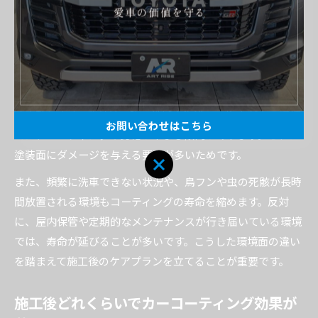
す。これにより、効果の持続期間を延ばすことが可能です。
カーコーティングの寿命を左右する使用環境
の影響
カーコーティングの寿命は、車が置かれる環境によって大き
く変動します。紫外線の強い地域や海沿いの塩害がある環境
お問い合わせはこちら
では、コーティングの劣化が早まる傾向があります。これは
塗装面にダメージを与える要因が多いためです。
また、頻繁に洗車できない状況や、鳥フンや虫の死骸が長時
間放置される環境もコーティングの寿命を縮めます。反対
に、屋内保管や定期的なメンテナンスが行き届いている環境
では、寿命が延びることが多いです。こうした環境面の違い
を踏まえて施工後のケアプランを立てることが重要です。
施工後どれくらいでカーコーティング効果が