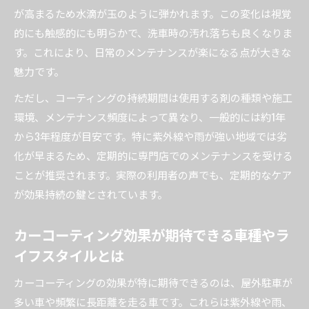
とめ
が高まるため水滴が玉のように弾かれます。この変化は視覚
的にも触感的にも明らかで、洗車時の汚れ落ちも良くなりま
水洗いだけで十分？維持管理と再施工の現実
す。これにより、日常のメンテナンスが楽になる点が大きな
カーコーティング後の水洗いだけで保てる美し
魅力です。
さの限界
カーコーティング車の日常メンテナンス頻度と
ただし、コーティングの持続期間は使用する剤の種類や施工
方法
環境、メンテナンス頻度によって異なり、一般的には約1年
から3年程度が目安です。特に紫外線や雨が強い地域では劣
カーコーティングした車が水洗いだけで済む条
化が早まるため、定期的に専門店でのメンテナンスを受ける
件
ことが推奨されます。実際の利用者の声でも、定期的なケア
再施工のタイミングを見極めるチェックポイン
が効果持続の鍵とされています。
ト
カーコーティング維持に必要な日常の工夫と注
カーコーティング効果が期待できる車種やラ
意点
イフスタイルとは
カーコーティングの効果が特に期待できるのは、屋外駐車が
多い車や頻繁に長距離を走る車です。これらは紫外線や雨、