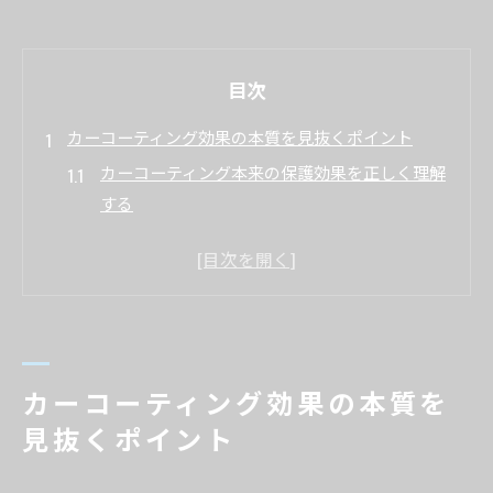
目次
カーコーティング効果の本質を見抜くポイント
カーコーティング本来の保護効果を正しく理解
する
カーコーティングのメリットとデメリットの見
極め方
カーコーティングの意味や必要性を再確認する
視点
カーコーティングが外装に与える変化と実際の
カーコーティング効果の本質を
持続性
見抜くポイント
カーコーティング効果が期待できる車種やライ
フスタイルとは