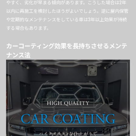
やすく、劣化が早まる傾向があります。こうした場合は2年
以内に再施工を検討したほうがよいでしょう。逆に屋内保管
や定期的なメンテナンスをしている車は3年以上効果が持続
する場合もあります。
カーコーティング効果を長持ちさせるメンテ
ナンス法
カーコーティングの効果を長持ちさせるためには、定期的な
洗車と適切なメンテナンスが欠かせません。特に洗車は、汚
れや酸性雨、鳥フンなどのダメージを早期に除去し、コーテ
ィング層の劣化を防ぐ役割があります。
具体的なメンテナンス方法としては、まず水洗いを基本に、
専用の中性洗剤を使った優しい手洗いが推奨されます。ま
た、コーティング施工店が提供するメンテナンス剤を定期的
に使用すると、撥水性能や光沢を補強できるため効果的で