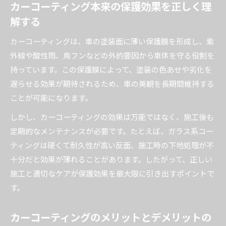
カーコーティング本来の保護効果を正しく理
本当に必要か疑問に思う人へ贈るカーコーティング
の実力
解する
カーコーティングは本当に必要かあなたに合う
カーコーティングは、車の塗装面に薄い保護膜を形成し、紫
判断基準
外線や酸性雨、鳥フンなどの外的要因から車体を守る役割を
カーコーティングが不要なケースと必要な場合
持っています。この保護膜によって、塗装の色あせや劣化を
の違い
遅らせる効果が期待されるため、車の美観を長期間維持する
カーコーティングの効果に納得できる利用シー
ことが可能になります。
ンとは
しかし、カーコーティングの効果は万能ではなく、施工後も
カーコーティングしない方がいいと感じる主な
定期的なメンテナンスが必要です。たとえば、ガラス系コー
理由
ティングは硬くて耐久性が高い反面、施工時の下地処理が不
カーコーティングを後悔しない選択のポイント
十分だと効果が薄れることがあります。したがって、正しい
解説
施工と適切なケアが保護効果を最大限に引き出すポイントで
効果期間や寿命目安から読み解くカーコーティング
す。
の真価
カーコーティングのメリットとデメリットの
カーコーティング効果の持続期間と寿命の目安