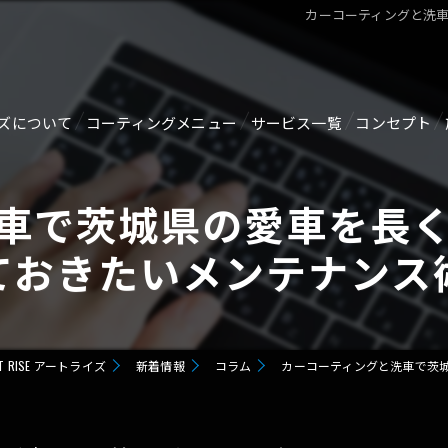
カーコーティングと洗
ズについて
コーティングメニュー
サービス一覧
コンセプト
ジ
【新車向け】オススメコーティング剤
ルームクリーニング・消臭
車で茨城県の愛車を長
GTECHNIQセラミックコーティング
ヘッドライトリペア
ておきたいメンテナンス
SERVFACESセラミックコーティング
メンテナンス
GZOX HI MOHS COAT
ガラス関連
RISE アートライズ
新着情報
コラム
カーコーティングと洗車で茨
GZOX GUARD GLAZE
未塗装樹脂コーティング
GZOX Real Glasscoat
ホイールコーティング