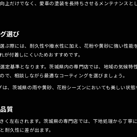
の向上だけでなく、愛車の塗装を長持ちさせるメンテナンスと
茨城県で人気の純水洗車サービスの特徴
水シミを防ぐ純水洗車の具体的メリット
細部まで美しく保つためのメンテ術
ング選び
カーコーティング後の細部ケアが重要な理由
を選ぶ際には、耐久性や撥水性に加え、花粉や黄砂に強い性能
ドアやホイール周りまで美しく保つコツ
れが付着しにくいためおすすめです。
専門店が重視する下地処理と定期メンテナンス
選定基準となります。茨城県内の専門店では、地域の気候特
車磨き専門店流の細部清掃テクニック紹介
ので、相談しながら最適なコーティングを選びましょう。
固着汚れ対策に有効なカーケア方法を解説
茨城県の環境に最適なカーケア方法
グは、茨城県の雨や黄砂、花粉シーズンにおいても美しい状態
茨城県の気候に合うカーコーティングの選び方
花粉や黄砂から守るカーケアの実践ポイント
工品質
車コーティング専門店の地域別おすすめ対策
きく左右されます。茨城県の専門店では、下地処理から丁寧
汚れや雨染みに強いガラスコーティングの特徴
と耐久性に差が出ます。