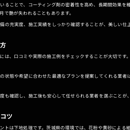
茨城県民が選ぶコーティング業者の評判比較
いることで、コーティング剤の密着性を高め、長期間効果を
コーティング後の洗車が楽になる理由
月で艶が失われることもあります。
カーコーティングで洗車が簡単になる仕組み
備の充実度、施工実績をしっかり確認することが、美しい仕
定期的な洗車で実感するコーティングの効果
撥水性能が日常の手入れをサポートする理由
め方
コーティング専門店で叶う手軽なメンテナンス
には、口コミや実際の施工例をチェックすることが大切です
口コミで広がる洗車負担軽減の実体験
の状態や希望に合わせた最適なプランを提案してくれる業者
お問い合わせはこちら
度も確認し、施工後も安心して任せられる業者を選ぶことが
のコツ
ントは下地処理です。茨城県の環境では、花粉や黄砂による