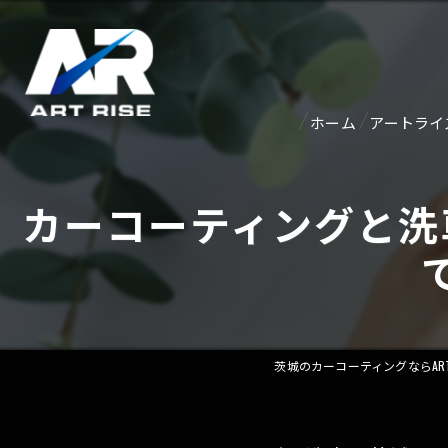
ホーム
アートライ
紹介ペー
カーコーティングと洗
アクセス
茨城のカーコーティングならART 