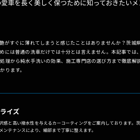
の愛車を長く美しく保つために知っておきたいメ
gravice
ペンキ除去
シートコーティング(スタレックス)
艶がすぐに薄れてしまうと感じたことはありませんか？茨城
めには普通の洗車だけでは十分とは言えません。本記事では
処理から純水手洗いの効果、施工専門店の選び方まで徹底解
かります。
ートライズ
沢感と高い撥水性を与えるカーコーティングをご案内しております。
メンテナンスにより、細部まで丁寧に整えます。