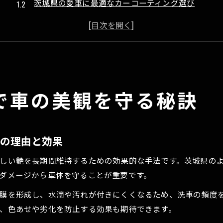
茨城県の愛車に最適なカーコーティング選び
コーティング専門店で違いが出る施工品質
評判の良いコーティング業者の見極め方
下地処理で差がつく美しい仕上がりのコツ
洗車後の艶を長持ちさせたい方必見
カーコーティングと洗車の最適な組み合わせ方
で車の美観を守る秘訣
艶を保つための日常メンテナンスとポイント
ガラスコーティングで洗車後の美しさを維持
専門店ならではの洗車・磨きの仕上がり体験
持の理由と効果
正しい洗車方法でコーティングの効果を最大化
しい艶を長期間維持するための効果的な手法です。茨城県の
純水手洗いが叶える驚きの仕上がり
ダメージから車体を守ることが重要です。
純水手洗いとカーコーティングの相乗効果
膜を形成し、水滴や汚れが付きにくくなるため、洗車の頻度
専門店の純水洗車で実感する光沢の違い
、色あせや劣化を防止する効果も期待できます。
カーコーティング施工車に適した洗車術