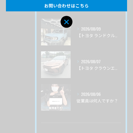
お問い合わせはこちら
最近の投稿
Recent Posts
2026/08/09
【トヨタ ランドクルーザーＦＪ】サーブフェイス ボディ磨き 茨城県つくば市より
2026/08/07
【トヨタ クラウンエステート】♯４ ガードグレイズ ボディ磨き 茨城県土浦市より
2026/08/06
従業員は何人ですか？