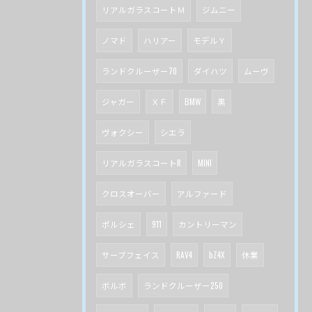
リアルガラスコートＭ
ジムニー
ノマド
ハリアー
モデルＹ
ランドクルーザー70
ダイハツ
ムーヴ
ジャガー
ＸＦ
BMW
黒
ヴォクシー
シエラ
リアルガラスコートR
MINI
クロスオーバー
アルファード
ポルシェ
911
カントリーマン
サーブフェイス
RAV4
bZ4X
休業
ボルボ
ランドクルーザー250