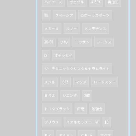
ハイエース
ヴェゼル
N-BOX
再施工
RX
スペーシア
カローラスポーツ
メガーヌ
ルノー
メンテナンス
XC-60
予約
ニッサン
ルークス
IS
オデッセイ
ジーテクニッククリスタルセラムライト
スバル
BRZ
マツダ
ロードスター
ＢＲＺ
シエンタ
202
トヨタブラック
研磨
勉強会
プリウス
リアルガラスコーM
LC
ＲＸ
ＲＡＶ４
ＣＲ-Ｖ
アクア