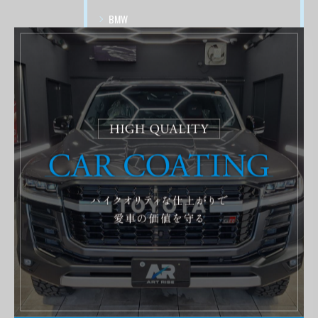
BMW
PORSCHE
AUDI
Volks Wagen
CITROEN
RENAULT
LAND ROVER
FIAT
DADG
施工事例
ショート動画