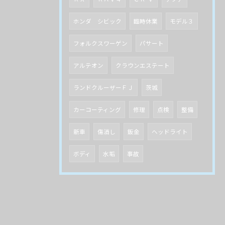
ホンダ シビック
臨時休業
モデル３
フォルクスワーゲン
パサート
アルテオン
クラウンエステート
ランドクルーザーＦＪ
茨城
カーコーティング
修理
点検
整備
新車
傷消し
鈑金
ヘッドライト
ボディ
水垢
事故