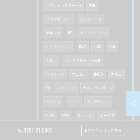
リアルガラスコートR
MINI
クロスオーバー
アルファード
ポルシェ
911
カントリーマン
サーブフェイス
RAV4
bZ4X
休業
ボルボ
ランドクルーザー250
ハイエース
ヴェゼル
N-BOX
再施工
RX
スペーシア
カローラスポーツ
メガーヌ
ルノー
メンテナンス
XC-60
予約
ニッサン
ルークス
IS
オデッセイ
0297-21-5981
お問い合わせはこちら