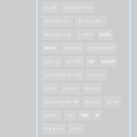
ホンダ
シビックタイプＲ
ランドローバー
ディフェンダー
ガードグレイズ
レクサス
RX500h
NX350h
フロンクス
ヴェルファイア
シビック
タイプＲ
BYD
SEALION7
リアルガラスコートＭ
ジムニー
ノマド
ハリアー
モデルＹ
ランドクルーザー70
ダイハツ
ムーヴ
ジャガー
ＸＦ
BMW
黒
ヴォクシー
シエラ