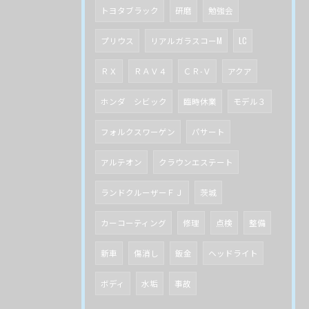
トヨタブラック
研磨
勉強会
プリウス
リアルガラスコーM
LC
ＲＸ
ＲＡＶ４
ＣＲ-Ｖ
アクア
ホンダ シビック
臨時休業
モデル３
フォルクスワーゲン
パサート
アルテオン
クラウンエステート
ランドクルーザーＦＪ
茨城
カーコーティング
修理
点検
整備
新車
傷消し
鈑金
ヘッドライト
ボディ
水垢
事故