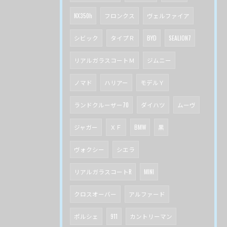
NX350h
フロンクス
ヴェルファイア
シビック
タイプＲ
BYD
SEALION7
リアルガラスコートＭ
ジムニー
ノマド
ハリアー
モデルＹ
ランドクルーザー70
ダイハツ
ムーヴ
ジャガー
ＸＦ
BMW
黒
ヴォクシー
シエラ
リアルガラスコートR
MINI
クロスオーバー
アルファード
ポルシェ
911
カントリーマン