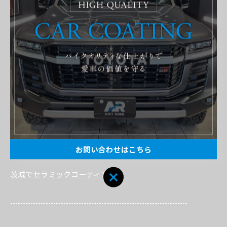
スタッフ一同全力でサポートさせていただきます。
またのご来店を心よりお待ちしております。
----------------------------------------------------------------------
ART RISE アートライズ
住所 : 茨城県常総市国生１２０８−１
電話番号 : 0297-21-5981
FAX番号 : 0297-21-5982
茨城で美しい研磨技術をご提供
お問い合わせはこちら
茨城でセラミックコーティング
----------------------------------------------------------------------