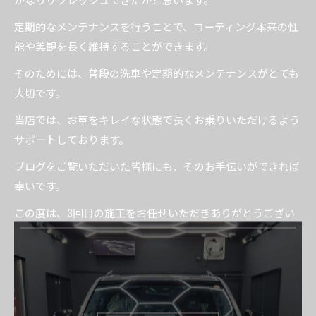
定期的なメンテナンスを行うことで、コーティング本来の性
能や美観を長く維持することができます。
そのためには、普段の洗車や定期的なメンテナンスがとても
大切です。
当店では、お車をキレイな状態で長くお乗りいただけるよう
サポートしております。
ブログをご覧いただいた皆様にも、そのお手伝いができれば
幸いです。
この度は、3回目の施工をお任せいただきありがとうござい
ました。
継続してお車のキレイをお任せいただけることを大変嬉しく
思います。
今後も大切なお車を美しい状態で維持していただけるよう、