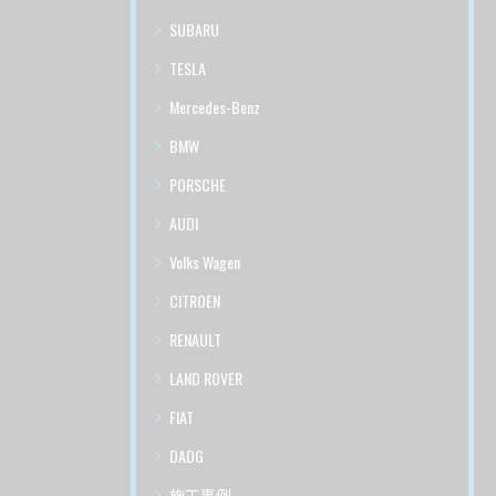
SUBARU
TESLA
Mercedes-Benz
BMW
PORSCHE
AUDI
Volks Wagen
CITROEN
RENAULT
LAND ROVER
FIAT
DADG
施工事例