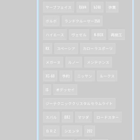
サーブフェイス
RAV4
bZ4X
休業
ボルボ
ランドクルーザー250
ハイエース
ヴェゼル
N-BOX
再施工
RX
スペーシア
カローラスポーツ
メガーヌ
ルノー
メンテナンス
XC-60
予約
ニッサン
ルークス
IS
オデッセイ
ジーテクニッククリスタルセラムライト
スバル
BRZ
マツダ
ロードスター
ＢＲＺ
シエンタ
202