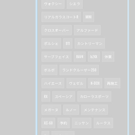
ヴォクシー
シエラ
リアルガラスコートR
MINI
クロスオーバー
アルファード
ポルシェ
911
カントリーマン
サーブフェイス
RAV4
bZ4X
休業
ボルボ
ランドクルーザー250
ハイエース
ヴェゼル
N-BOX
再施工
RX
スペーシア
カローラスポーツ
メガーヌ
ルノー
メンテナンス
XC-60
予約
ニッサン
ルークス