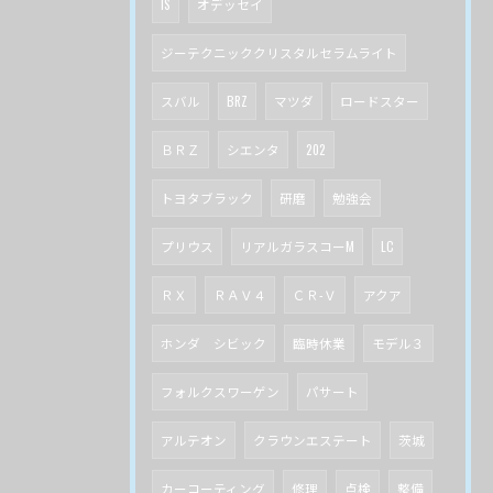
IS
オデッセイ
ジーテクニッククリスタルセラムライト
スバル
BRZ
マツダ
ロードスター
ＢＲＺ
シエンタ
202
トヨタブラック
研磨
勉強会
プリウス
リアルガラスコーM
LC
ＲＸ
ＲＡＶ４
ＣＲ-Ｖ
アクア
ホンダ シビック
臨時休業
モデル３
フォルクスワーゲン
パサート
アルテオン
クラウンエステート
茨城
カーコーティング
修理
点検
整備