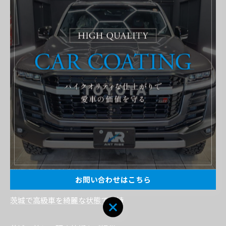
詳しい施工内容につきましては、現在YouTubeでもご紹介予定
です。
写真だけでは伝わりにくい作業工程や仕上がりの様子も動画
でご覧いただけますので、
ぜひそちらもお楽しみにお待ちください。
----------------------------------------------------------------------
ART RISE アートライズ
住所 : 茨城県常総市国生１２０８−１
電話番号 : 0297-21-5981
FAX番号 : 0297-21-5982
お問い合わせはこちら
茨城で高級車を綺麗な状態で維持