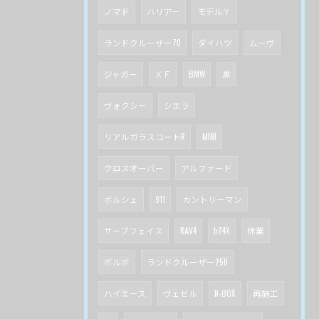
ノマド
ハリアー
モデルＹ
ランドクルーザー70
ダイハツ
ムーヴ
ジャガー
ＸＦ
BMW
黒
ヴォクシー
シエラ
リアルガラスコートR
MINI
クロスオーバー
アルファード
ポルシェ
911
カントリーマン
サーブフェイス
RAV4
bZ4X
休業
ボルボ
ランドクルーザー250
ハイエース
ヴェゼル
N-BOX
再施工