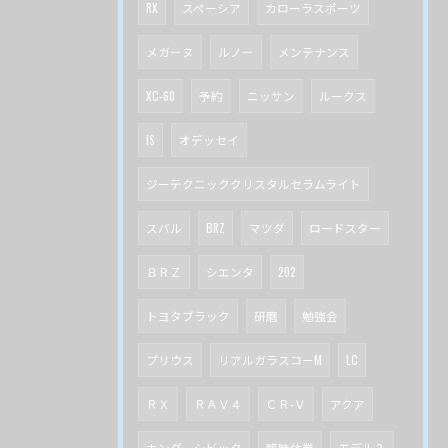
RX
スペーシア
カローラスポーツ
メガーヌ
ルノー
メンテナンス
XC-60
予約
ニッサン
ルークス
IS
オデッセイ
ジーテクニッククリスタルセラムライト
スバル
BRZ
マツダ
ロードスター
ＢＲＺ
シエンタ
202
トヨタブラック
研磨
勉強会
プリウス
リアルガラスコーM
LC
ＲＸ
ＲＡＶ４
ＣＲ-Ｖ
アクア
ホンダ シビック
臨時休業
モデル３