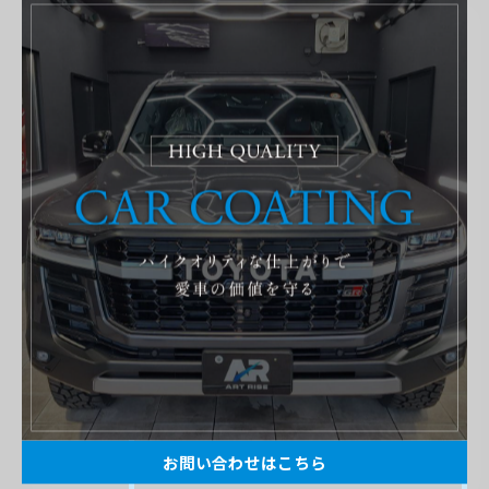
関連タグ
#トヨタ
#カローラスポーツ
#グラヴィス
ご依頼いただいたお客様の施工の
様子を記事にしています！
実際の作業風景や内容を細かく紹介してお
ります。車1台1台作業内容は異なります。
それは車種はもちろん塗装の状態や汚れ具
合でも作業工程は多く変わるからです。そ
んな作業をここではご紹介いたします。
お問い合わせはこちら