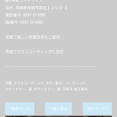
ART RISE アートライズ
住所 : 茨城県常総市国生１２０８−１
電話番号 : 0297-21-5981
FAX番号 : 0297-21-5982
茨城で美しい研磨技術をご提供
茨城でガラスコーティングに対応
----------------------------------------------------------------------
研磨
ガラスコーティング
ボディ磨き・コーティング
ボディカラー 黒
ボディカラー 青
TOYOTA
施工事例
< 前のページ
一覧に戻る
次のページ >