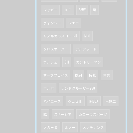
ジャガー
ＸＦ
BMW
黒
ヴォクシー
シエラ
リアルガラスコートR
MINI
クロスオーバー
アルファード
ポルシェ
911
カントリーマン
サーブフェイス
RAV4
bZ4X
休業
ボルボ
ランドクルーザー250
ハイエース
ヴェゼル
N-BOX
再施工
RX
スペーシア
カローラスポーツ
メガーヌ
ルノー
メンテナンス