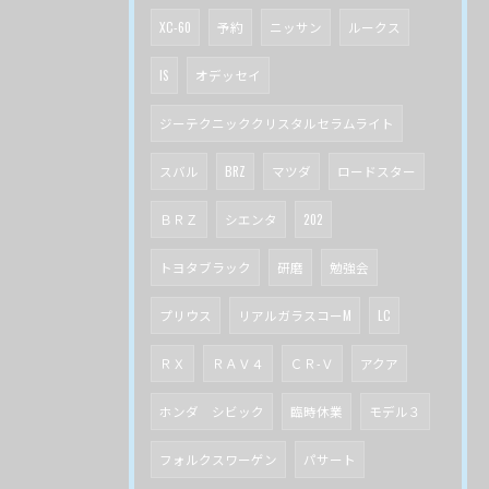
XC-60
予約
ニッサン
ルークス
IS
オデッセイ
ジーテクニッククリスタルセラムライト
スバル
BRZ
マツダ
ロードスター
ＢＲＺ
シエンタ
202
トヨタブラック
研磨
勉強会
プリウス
リアルガラスコーM
LC
ＲＸ
ＲＡＶ４
ＣＲ-Ｖ
アクア
ホンダ シビック
臨時休業
モデル３
フォルクスワーゲン
パサート