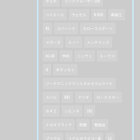
ボルボ
ランドクルーザー250
ハイエース
ヴェゼル
N-BOX
再施工
RX
スペーシア
カローラスポーツ
メガーヌ
ルノー
メンテナンス
XC-60
予約
ニッサン
ルークス
IS
オデッセイ
ジーテクニッククリスタルセラムライト
スバル
BRZ
マツダ
ロードスター
ＢＲＺ
シエンタ
202
トヨタブラック
研磨
勉強会
プリウス
リアルガラスコーM
LC