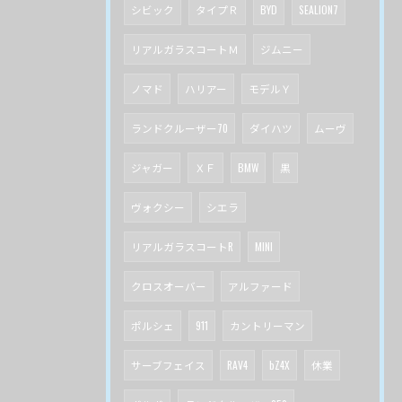
シビック
タイプＲ
BYD
SEALION7
リアルガラスコートＭ
ジムニー
ノマド
ハリアー
モデルＹ
ランドクルーザー70
ダイハツ
ムーヴ
ジャガー
ＸＦ
BMW
黒
ヴォクシー
シエラ
リアルガラスコートR
MINI
クロスオーバー
アルファード
ポルシェ
911
カントリーマン
サーブフェイス
RAV4
bZ4X
休業