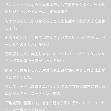
アルファードのような大型ボディは平面部分も多く、光の乱
反射が目立ちやすいため、細かな傷や
モヤつきをしっかり整えることで塗装面の印象が大きく変化
します。
その後の仕上げ工程ではウレタンバフというへ切り替え、パ
ール特有の柔らかい艶感と
透明感をさらに向上します。ホワイトパールクリスタルシャ
イン特有の奥行き感がしっかり現れ、
照明下ではもちろん、屋外でも上品な艶を感じられる仕上が
りになりました。
アルファードは高級ミニバンとしての存在感が非常に強いお
車だからこそ、コーティング前の
下地処理が重要です。磨き工程を丁寧に行うことで、コーテ
ィング性能だけではなく、