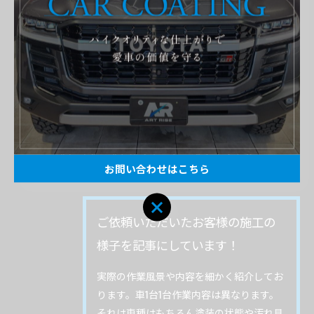
< 前のページ
一覧に戻る
次のページ >
関連タグ
#トヨタ
#アルファード
#グラヴィス
お問い合わせはこちら
ご依頼いただいたお客様の施工の
様子を記事にしています！
実際の作業風景や内容を細かく紹介してお
ります。車1台1台作業内容は異なります。
それは車種はもちろん塗装の状態や汚れ具