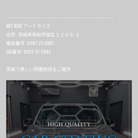
----------------------------------------------------------------------
ART RISE アートライズ
住所 : 茨城県常総市国生１２０８−１
電話番号 : 0297-21-5981
FAX番号 : 0297-21-5982
茨城で美しい研磨技術をご提供
茨城でガラスコーティングに対応
----------------------------------------------------------------------
研磨
ガラスコーティング
ボディ磨き・コーティング
ボディカラー 白
TOYOTA
施工事例