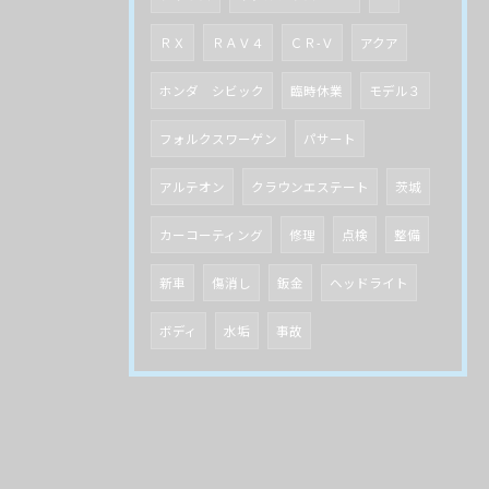
ＲＸ
ＲＡＶ４
ＣＲ-Ｖ
アクア
ホンダ シビック
臨時休業
モデル３
フォルクスワーゲン
パサート
アルテオン
クラウンエステート
茨城
カーコーティング
修理
点検
整備
新車
傷消し
鈑金
ヘッドライト
ボディ
水垢
事故