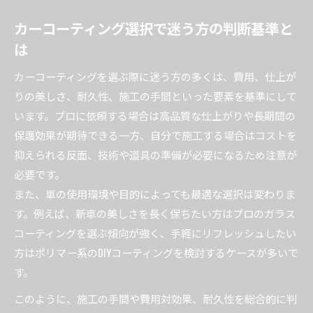
説
カーコーティング選択で迷う方の判断基準と
カーコーティングの手間と仕上がりを徹底比較
は
ガラスコーティングDIYでよくある失敗例
カーコーティングのおすすめ施工方法と選ぶ基
カーコーティングを選ぶ際に迷う方の多くは、費用、仕上が
準
りの美しさ、耐久性、施工の手間といった要素を基準にして
います。プロに依頼する場合は高品質な仕上がりや長期間の
自分でできるカーコーティングのメリットを検
保護効果が期待できる一方、自分で施工する場合はコストを
証
抑えられる反面、技術や道具の準備が必要になるため注意が
自分でできるカーコーティングの基本手順
必要です。
カーコーティングの下地処理で失敗しない方法
また、車の使用環境や目的によっても最適な選択は変わりま
自分で簡単にできるカーコーティング手順とコ
す。例えば、新車の美しさを長く保ちたい方はプロのガラス
ツ
コーティングを選ぶ傾向が強く、手軽にリフレッシュしたい
おすすめのカーコーティング剤と選び方解説
方はポリマー系のDIYコーティングを検討するケースが多いで
新車に最適なカーコーティングの始め方
す。
カーコーティングDIYでやってはいけない注意
このように、施工の手間や費用対効果、耐久性を総合的に判
点