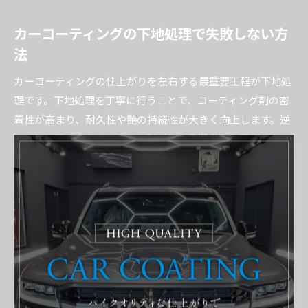
カーコーティングの下地処理で失敗しない方
法
カーコーティングの仕上がりを左右する最重要工程が下地処
理です。下地処理を丁寧に行うことで、コーティング剤の密
着性が高まり、耐久性や艶の持続性が大きく向上します。逆
にこの工程を怠ると、ムラや剥がれ、早期劣化の原因とな
り、せっかくの施工が台無しになってしまいます。
具体的には、洗車で車体の汚れや油分をしっかり落とし、次
に研磨作業で細かなキズやシミを除去します。研磨は専用の
機械やコンパウンドを使用し、平滑な塗装面を作ることがポ
イントです。最後に脱脂を行い、手や埃の付着を防ぐこと
で、コーティング剤の密着を最大化します。
プロに任せる場合は、これらの下地処理を高性能な機器と専
門知識で徹底的に行うため、仕上がりが非常に安定します。