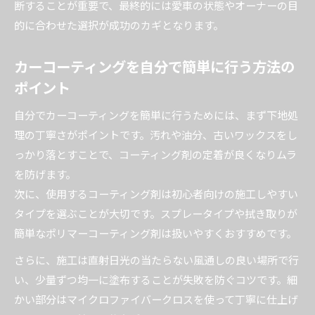
断することが重要で、最終的には愛車の状態やオーナーの目
失敗しないカーコーティング選びの秘訣
的に合わせた選択が成功のカギとなります。
カーコーティング剤の最強タイプを見極める方
法
カーコーティングを自分で簡単に行う方法の
ポイント
カーコーティングでよくある失敗と回避策
自分でできるおすすめカーコーティング選定術
自分でカーコーティングを簡単に行うためには、まず下地処
カーコーティング選びで重視すべきポイント
理の丁寧さがポイントです。汚れや油分、古いワックスをし
DIYとプロ施工で後悔しないための判断基準
っかり落とすことで、コーティング剤の定着が良くなりムラ
を防げます。
下地処理から見るプロとDIYの違いを解説
次に、使用するコーティング剤は初心者向けの施工しやすい
カーコーティング前の下地処理の重要性とは
タイプを選ぶことが大切です。スプレータイプや拭き取りが
プロと自分での下地処理方法を比較解説
簡単なポリマーコーティング剤は扱いやすくおすすめです。
カーコーティング下地処理のおすすめ手順
さらに、施工は直射日光の当たらない風通しの良い場所で行
DIY下地処理で失敗しないコツと注意点
い、少量ずつ均一に塗布することが失敗を防ぐコツです。細
ガラスコーティングDIYとプロ施工の違い
かい部分はマイクロファイバークロスを使って丁寧に仕上げ
カーコーティングで後悔しない選択ガイド