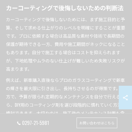
カーコーティングで後悔しないための判断法
カーコーティングで後悔しないためには、まず施工目的と予
算、そして求める仕上がりのレベルを明確にすることが重要
です。プロに依頼する場合は高品質な素材や技術で長期間の
保護が期待できる一方、費用や施工期間がネックになること
もあります。自分で施工する場合はコストを抑えられます
が、下地処理やムラのない仕上げが難しいため失敗リスクが
高まります。
例えば、新車購入直後ならプロのガラスコーティングで新車
の輝きを最大限に引き出し、長持ちさせるのが得策です。一
方で、予算が限られ定期的なメンテナンスを自分で行えるな
ら、DIY用のコーティング剤を選び段階的に慣れていく方法も
検討できます。大切なのは、施工後のメンテナンス計画も含
めて総合的に判断することです。
0297-21-5981
お問い合わせはこちら