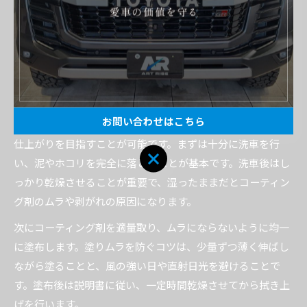
一方、自分で行う場合は、洗車と簡単な研磨を丁寧に行い、
脱脂まできちんと実施することが失敗を避けるコツです。
自分で簡単にできるカーコーティング手順と
コツ
お問い合わせはこちら
自宅でできるカーコーティングは、手間を抑えつつも美しい
仕上がりを目指すことが可能です。まずは十分に洗車を行
い、泥やホコリを完全に落とすことが基本です。洗車後はし
っかり乾燥させることが重要で、湿ったままだとコーティン
グ剤のムラや剥がれの原因になります。
次にコーティング剤を適量取り、ムラにならないように均一
に塗布します。塗りムラを防ぐコツは、少量ずつ薄く伸ばし
ながら塗ることと、風の強い日や直射日光を避けることで
す。塗布後は説明書に従い、一定時間乾燥させてから拭き上
げを行います。