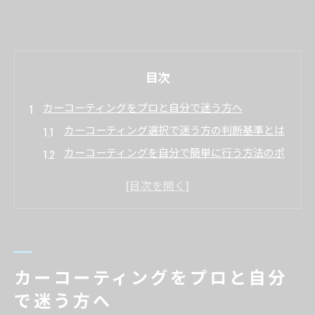
目次
カーコーティングをプロと自分で迷う方へ
カーコーティング選択で迷う方の判断基準とは
カーコーティングを自分で簡単に行う方法のポ
イント
プロと自分施工で失敗しないための注意点
カーコーティングの費用と手間を比較して検討
するコツ
新車保護に最適なカーコーティングの選び方
カーコーティングをプロと自分
プロ施工とDIYのカーコーティング徹底比較
で迷う方へ
プロと自分で行うカーコーティングの違いを解