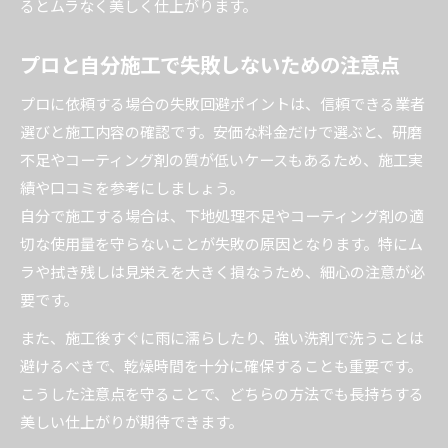
るとムラなく美しく仕上がります。
カーコーティングで後悔しないための判断法
自分でやる場合のカーコーティング注意点
プロと自分施工で失敗しないための注意点
プロ依頼と自分施工のメリットとリスク
プロに依頼する場合の失敗回避ポイントは、信頼できる業者
カーコーティングの選び方で失敗しない秘訣
選びと施工内容の確認です。安価な料金だけで選ぶと、研磨
施工後にやってはいけないことを知る重要性
不足やコーティング剤の質が低いケースもあるため、施工実
績や口コミを参考にしましょう。
自分で施工する場合は、下地処理不足やコーティング剤の適
切な使用量を守らないことが失敗の原因となります。特にム
ラや拭き残しは見栄えを大きく損なうため、細心の注意が必
要です。
また、施工後すぐに雨に濡らしたり、強い洗剤で洗うことは
避けるべきで、乾燥時間を十分に確保することも重要です。
こうした注意点を守ることで、どちらの方法でも長持ちする
美しい仕上がりが期待できます。