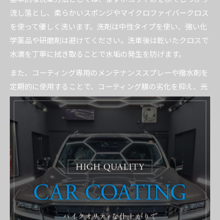
流し落とし、柔らかいスポンジやマイクロファイバークロス
を使って優しく洗います。洗剤は中性タイプを使い、強い化
学薬品や研磨剤は避けてください。洗車後は乾いたクロスで
水滴を丁寧に拭き取ることで水垢の発生を防げます。
また、コーティング専用のメンテナンススプレーや撥水剤を
定期的に使用することで、コーティング膜の劣化を抑え、光
沢や撥水性を維持できます。これらの基本的なケアを習慣化
することが、カーコーティングの長寿命化に直結します。
愛車に最適なメンテナンスを選
ぶコツ
カーコーティング後に必要な定期メンテナン