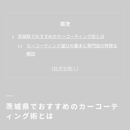
目次
茨城県でおすすめのカーコーティング術とは
カーコーティング選びの基本と専門店の特徴を
解説
スポーツカーにも最適なカーコーティングの施
工法
中古車に適したカーコーティングのポイントを
紹介
カーセンサー活用とカーコーティング依頼の実
茨城県でおすすめのカーコーテ
践的手順
ィング術とは
耐久性で比較するカーコーティングの選択基準
美観を保つカーコーティングの秘訣を解説