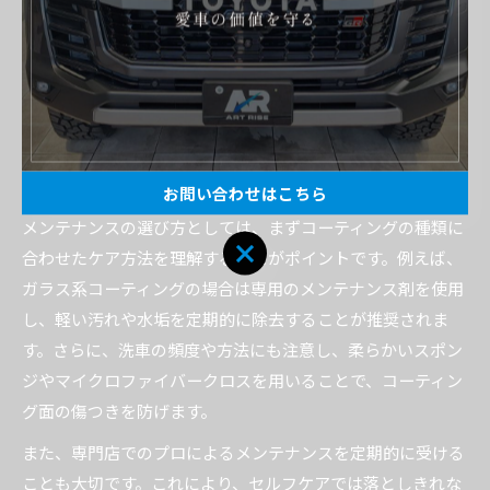
スの選び方
カーコーティングの美しさや効果を長期間維持するために
は、施工後の定期メンテナンスが不可欠です。特に茨城県の
ように四季の変化が大きく、湿気や紫外線、塩分が車体に影
響を与える地域では、適切なメンテナンス選びが重要となり
ます。
お問い合わせはこちら
メンテナンスの選び方としては、まずコーティングの種類に
合わせたケア方法を理解することがポイントです。例えば、
ガラス系コーティングの場合は専用のメンテナンス剤を使用
し、軽い汚れや水垢を定期的に除去することが推奨されま
す。さらに、洗車の頻度や方法にも注意し、柔らかいスポン
ジやマイクロファイバークロスを用いることで、コーティン
グ面の傷つきを防げます。
また、専門店でのプロによるメンテナンスを定期的に受ける
ことも大切です。これにより、セルフケアでは落としきれな