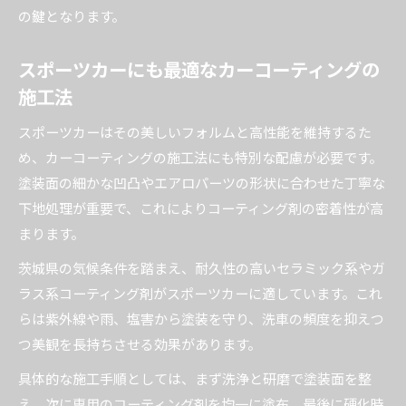
の鍵となります。
日常使いの車におすすめのメンテナンス方法
カーコーティング後の効果的な維持方法
スポーツカーにも最適なカーコーティングの
カーコーティング施工後に守りたいお手入れポ
施工法
イント
スポーツカーはその美しいフォルムと高性能を維持するた
中古車でも実感できるカーコーティングの効果
め、カーコーティングの施工法にも特別な配慮が必要です。
持続術
塗装面の細かな凹凸やエアロパーツの形状に合わせた丁寧な
スポーツカーの艶を長持ちさせる維持方法
下地処理が重要で、これによりコーティング剤の密着性が高
カーセンサー掲載車の美観を保つためのコツ
まります。
洗車とメンテナンスで差がつくカーコーティン
茨城県の気候条件を踏まえ、耐久性の高いセラミック系やガ
グ効果
ラス系コーティング剤がスポーツカーに適しています。これ
日常使いに強いコーティングメンテナンス法
らは紫外線や雨、塩害から塗装を守り、洗車の頻度を抑えつ
通勤や買い物でも輝くカーコーティングの秘訣
つ美観を長持ちさせる効果があります。
中古車ユーザーにおすすめの日常メンテナンス
具体的な施工手順としては、まず洗浄と研磨で塗装面を整
術
え、次に専用のコーティング剤を均一に塗布。最後に硬化時