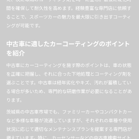
スポーツカーでも安心なコーティング維持テク
間を確保して耐久性を高めます。経験豊富な専門店に依頼す
ニック
ることで、スポーツカーの魅力を最大限に引き出すコーティ
カーコーティング効果を高める洗車グッズの選
ングが可能です。
び方
日常の汚れから守るカーコーティングメンテナ
中古車に適したカーコーティングのポイント
ンス
を紹介
中古車選びと同時に考える美観維持のポイント
中古車にカーコーティングを施す際のポイントは、車の状態
カーセンサー活用とカーコーティングで美観両
を正確に把握し、それに合った下地処理とコーティング剤を
立
選ぶことです。中古車は経年劣化やキズ、汚れが蓄積してい
中古車購入時に注目したいコーティングの効果
る場合が多いため、専門的な研磨作業が必要になることがあ
スポーツカー選びとメンテナンスプランの重要
ります。
性
茨城県の中古車市場でも、ファミリーカーやコンパクトカー
信頼できる専門店で安心のカーコーティングを
など多様な車種が流通していますが、それぞれの車種や使用
選ぶ
状況に応じて適切なメンテナンスプランを提案する専門店が
カーコーティングが中古車の価値維持に与える
増えています。特に、カーセンサーなどの中古車検索サイト