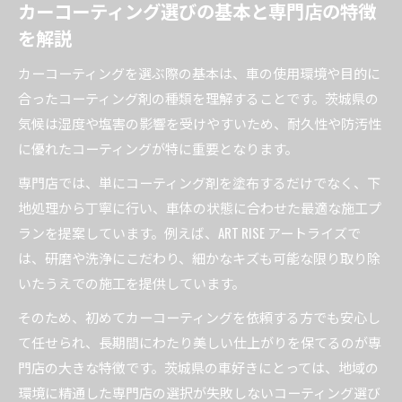
カーコーティング選びの基本と専門店の特徴
日常メンテナンスで差がつくカーコーティング
を解説
のコツ
中古車の美しさを保つカーコーティング活用法
カーコーティングを選ぶ際の基本は、車の使用環境や目的に
スポーツカーの輝きを守るメンテナンス方法
合ったコーティング剤の種類を理解することです。茨城県の
カーセンサー掲載車にも役立つ美観維持術
気候は湿度や塩害の影響を受けやすいため、耐久性や防汚性
に優れたコーティングが特に重要となります。
カーコーティング後の洗車とケアの基本を紹介
愛車に最適なメンテナンスを選ぶコツ
専門店では、単にコーティング剤を塗布するだけでなく、下
地処理から丁寧に行い、車体の状態に合わせた最適な施工プ
カーコーティング後に必要な定期メンテナンス
ランを提案しています。例えば、ART RISE アートライズで
の選び方
は、研磨や洗浄にこだわり、細かなキズも可能な限り取り除
中古車向けメンテナンスとカーコーティングの
いたうえでの施工を提供しています。
関係性
スポーツカーの美観維持に欠かせないメンテナ
そのため、初めてカーコーティングを依頼する方でも安心し
ンス術
て任せられ、長期間にわたり美しい仕上がりを保てるのが専
門店の大きな特徴です。茨城県の車好きにとっては、地域の
カーコーティング専門店で受けられるサービス
環境に精通した専門店の選択が失敗しないコーティング選び
比較