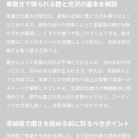
車磨きで得られる艶と光沢の基本を解説
口コミで選ぶ茨城県の磨き専門店の魅力
車磨きの最大の魅力は、愛車の塗装に艶と光沢を蘇らせるこ
艶と光沢を保つ茨城県の磨きの技術力
とにあります。長年の走行や洗車によって塗装面は細かな傷
茨城県で評判の高い磨き技術の特徴とは
や汚れが蓄積し、くすみや曇りが生じやすくなります。磨き
車磨き専門店の艶出し技術の選び方ガイド
作業はこれらのダメージを研磨によって除去し、塗装本来の
磨きによる光沢持続のための施工技術を解説
輝きを取り戻す工程です。
専門店が使う磨きのプロフェッショナル技術
磨きによって表面の凹凸が平滑化されるため、光の反射が均
車磨きで長期間艶を維持するためのコツ
一になり、深みのある艶が生まれます。例えば、茨城県のよ
ガラスコーティングと磨きで得られる効果
うな地域では、季節ごとの気候変化や風土の影響で塗装への
ガラスコーティングと磨きの相乗効果を解説
ダメージが蓄積しやすいため、定期的な磨きが美観維持に効
果的です。適切な磨きは見た目の改善だけでなく、コーティ
茨城県の車磨きで光沢と保護力を高める方法
ングの定着も良くし、塗装保護にもつながります。
磨きとガラスコーティングの違いと選び方
専門店での磨きとコーティングの特徴とは
茨城県で磨きを始める前に知るべきポイント
磨き施工後のガラスコーティングのメリット
茨城県で車磨きを始める際には、まず自分の車の塗装状態を
磨きによる塗装保護と長持ちのコツ