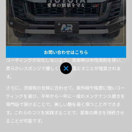
き出すことが可能です。茨城県の専門店では、こうした技術
力の高さが信頼の証となっています。
車磨きで長期間艶を維持するためのコツ
車磨きで長期間艶を維持するためには、定期的なメンテナン
スと適切な洗車方法を習慣化することが重要です。研磨後の
お問い合わせはこちら
コーティングが劣化しないよう、洗車時は中性洗剤を使い、
柔らかいスポンジで優しく汚れを落とすことが推奨されま
す。
さらに、茨城県の気候に合わせて、紫外線や塩害に強いコー
ティングを選び、半年から一年に一度のメンテナンス磨きを
専門店で受けることで、美しい艶を長く保つことができま
す。これらのコツを実践することで、愛車の輝きを持続させ
ることが可能です。