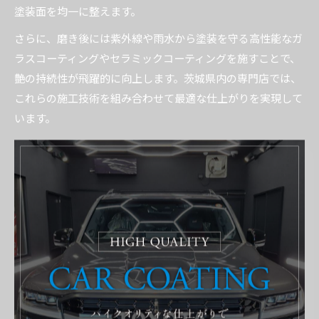
塗装面を均一に整えます。
さらに、磨き後には紫外線や雨水から塗装を守る高性能なガ
ラスコーティングやセラミックコーティングを施すことで、
艶の持続性が飛躍的に向上します。茨城県内の専門店では、
これらの施工技術を組み合わせて最適な仕上がりを実現して
います。
専門店が使う磨きのプロフェッショナル技術
専門店が採用する磨きのプロフェッショナル技術には、塗装
の状態に応じた研磨剤の選定や、マシンポリッシャーの使い
分けがあります。これにより、過度な研磨による塗装のダメ
ージを防ぎつつ、細かなキズやウォータースポットを効果的
に除去します。
また、最新の設備や豊富な経験を活かし、下地処理から仕上
げまで一貫した管理を行うことで、均一で深みのある艶を引