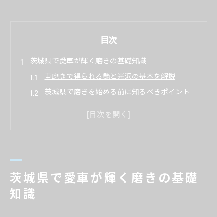
目次
茨城県で愛車が輝く磨きの基礎知識
車磨きで得られる艶と光沢の基本を解説
茨城県で磨きを始める前に知るべきポイント
専門店が教える磨きの必要性とメリットとは
車磨き専門店の選び方と基礎知識を紹介
磨き作業で塗装を美しく保つコツを解説
専門的な磨きを選ぶ際のポイント解説
磨き専門店選びで重視したい評判と技術力
茨城県で愛車が輝く磨きの基礎
茨城県で磨きのプロが提案する最適な施工法
知識
磨きの種類やサービス内容を比較するコツ
専門店の磨き技術が仕上がりに与える影響