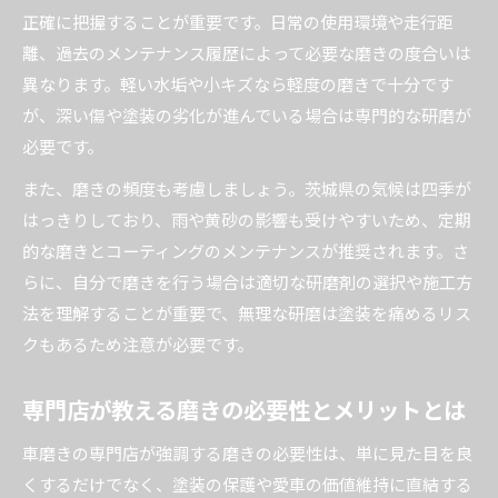
正確に把握することが重要です。日常の使用環境や走行距
車磨きで塗装を守るための正しい方法を解説
離、過去のメンテナンス履歴によって必要な磨きの度合いは
磨き専門店が提案する塗装長持ちメンテナンス
異なります。軽い水垢や小キズなら軽度の磨きで十分です
茨城県で実践できる塗装保護の磨き術とは
が、深い傷や塗装の劣化が進んでいる場合は専門的な研磨が
磨き後のメンテナンスで艶を保つコツ
必要です。
塗装を傷めずに磨くための注意点を紹介
また、磨きの頻度も考慮しましょう。茨城県の気候は四季が
理想の仕上がりを叶える磨きの選び方
はっきりしており、雨や黄砂の影響も受けやすいため、定期
茨城県で理想の磨き仕上げを選ぶ基準とは
的な磨きとコーティングのメンテナンスが推奨されます。さ
磨き専門店の比較ポイントと選び方ガイド
らに、自分で磨きを行う場合は適切な研磨剤の選択や施工方
法を理解することが重要で、無理な研磨は塗装を痛めるリス
車磨きで満足度の高い仕上がりを得るコツ
クもあるため注意が必要です。
評判の良い磨きサービスの見極め方を解説
磨きのプロがすすめる仕上がり重視の選択法
専門店が教える磨きの必要性とメリットとは
車磨きの専門店が強調する磨きの必要性は、単に見た目を良
くするだけでなく、塗装の保護や愛車の価値維持に直結する