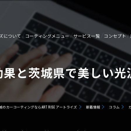
ズについて
コーティングメニュー
サービス一覧
コンセプト
ジ
【新車向け】オススメコーティング剤
ルームクリーニング・消臭
効果と茨城県で美しい光
GTECHNIQセラミックコーティング
ヘッドライトリペア
SERVFACESセラミックコーティング
メンテナンス
GZOX HI MOHS COAT
ガラス関連
城のカーコーティングならART RISE アートライズ
新着情報
コラム
GZOX GUARD GLAZE
未塗装樹脂コーティング
GZOX Real Glasscoat
ホイールコーティング