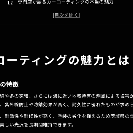
専門店が語るカーコーティングの本当の魅力
カーコーティングで塗装のくすみを防ぐ方法
口コミ評価で選ぶカーコーティング業者の選び方
茨城県で人気のカーコーティング専門店の傾向
美しい光沢を守るカーコーティングの秘訣
美しい光沢を長持ちさせるカーコーティング術
コーティングの魅力とは
カーコーティングで雨ジミを防ぐメンテナンス法
普段の洗車で守るカーコーティングの効果
失敗しないカーコーティングのメンテナンスポイント
グの特徴
カーコーティング専門店が教える光沢維持のコツ
線や冬の凍結、さらには海に近い地域特有の潮風による塩害
ガラスコーティングの効果を実感するために
、紫外線防止や防錆効果が高く、耐久性に優れたものが求め
ガラスコーティングが選ばれる理由と効果
、耐熱性や耐候性が高く、塗装の劣化を抑えるため茨城県の
ガラスコーティングで得られる撥水と光沢の違い
美しい光沢を長期間維持できます。
ガラスコーティングの持続期間と注意点