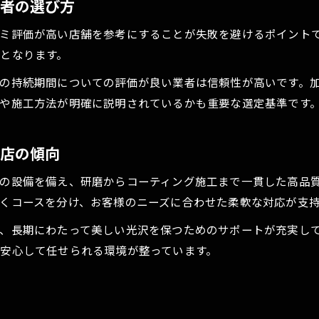
評判の良いカーコーティング業者の特徴
業者の選び方
失敗しないためのカーコーティング選びガイド
ミ評価が高い店舗を参考にすることが失敗を避けるポイント
後悔しないカーコーティング業者の選び方
となります。
カーコーティングの比較ポイントと注意点
の持続期間についての評価が良い業者は信頼性が高いです。
専門店選びで失敗しないためのポイント
や施工方法が明確に説明されているかも重要な選定基準です
ガラスコーティングと他方式の違いを知る
カーコーティングの保証内容と選ぶ基準
門店の傾向
の設備を備え、研磨からコーティング施工まで一貫した高品
お問い合わせはこちら
くコースを分け、お客様のニーズに合わせた柔軟な対応が支
、長期にわたって美しい光沢を保つためのサポートが充実し
安心して任せられる環境が整っています。