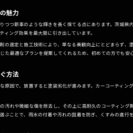
ガラスコーティングのメリットとデメリット比較
当の魅力
カーコーティングで雨ジミ対策を徹底する方法
りつつ新車のような輝きを長く保てる点にあります。茨城県
メンテナンスで差がつくカーコーティング体験
ティング効果を最大限に引き出しています。
定期メンテナンスで輝くカーコーティングの秘密
剤の選定と施工技術により、単なる美観向上にとどまらず、
カーコーティングの寿命を延ばすお手入れ術
じた最適なプランを提案してくれるため、初めての方でも安
汚れ防止と光沢維持に効くカーコーティング活用法
カーコーティング後のメンテナンス頻度と注意点
防ぐ方法
専門店推奨のカーコーティングメンテナンス法
評判を集める茨城県の施工事例に注目
な原因で、放置すると塗装劣化が進みます。カーコーティン
高評価カーコーティング事例で効果を実感
口コミで話題のカーコーティング施工実例
の汚れや微細な傷を除去し、その上に高耐久のコーティング
茨城県の専門店が手がけた光沢維持の実力
選ぶことで、雨水の付着や汚れの固着を防ぎ、くすみの進行
カーコーティングのビフォーアフター事例紹介