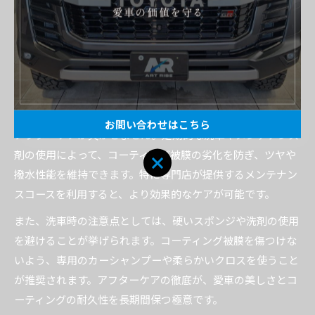
最適なコーティング剤を選び、施工店と相談しながら決定す
ることがプロ視点での賢い選び方です。
アフターケアが重要なカーコーティングの極
意
カーコーティングの効果を長持ちさせるためには、施工後の
お問い合わせはこちら
アフターケアが欠かせません。定期的な洗車やメンテナンス
剤の使用によって、コーティング被膜の劣化を防ぎ、ツヤや
撥水性能を維持できます。特に専門店が提供するメンテナン
スコースを利用すると、より効果的なケアが可能です。
また、洗車時の注意点としては、硬いスポンジや洗剤の使用
を避けることが挙げられます。コーティング被膜を傷つけな
いよう、専用のカーシャンプーや柔らかいクロスを使うこと
が推奨されます。アフターケアの徹底が、愛車の美しさとコ
ーティングの耐久性を長期間保つ極意です。