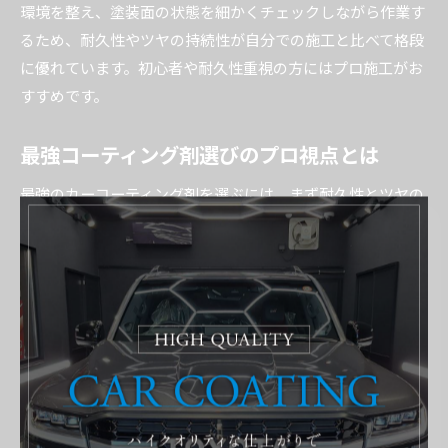
環境を整え、塗装面の状態を細かくチェックしながら作業す
るため、耐久性やツヤの持続性が自分での施工と比べて格段
に優れています。初心者や耐久性重視の方にはプロ施工がお
すすめです。
最強コーティング剤選びのプロ視点とは
最強のカーコーティング剤を選ぶには、まず耐久性とツヤの
持続性を重視することがポイントです。代表的なガラス系コ
ーティング剤は硬度が高く、紫外線や酸性雨からの保護効果
も期待できるため、多くのプロが推奨しています。特にセラ
ミック成分を含む製品は耐久力が強化されており、長期間美
しい状態を保てます。
また、撥水性や防汚性能も選定の重要な要素です。撥水効果
が高いと水滴が流れ落ちやすく、汚れが付きにくいためメン
テナンスが楽になります。使用環境や車種、予算に合わせて