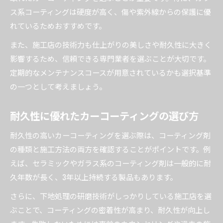
業者施工とDIYコーティングの耐久性検証
ス系コーティングは硬度が高く、傷や紫外線からの保護に優
トヨタ純正カーコーティングの特徴と違い
れているためおすすめです。
耐久性とツヤを両立する最新コーティング事情
また、施工店の技術力も仕上がりの美しさや耐久性に大きく
自分に合ったカーコーティング比較ガイド
影響するため、信頼できる専門業者を選ぶことが大切です。
カーコーティングおすすめの比較ポイント
定期的なメンテナンスコースが用意されているかも選択基準
業者と市販コーティング剤の違いを解説
の一つとして考えましょう。
新車に最適なカーコーティングの見極め方
耐久性に優れたカーコーティングの選び方
価格と効果で選ぶカーコーティングおすすめ法
初心者でも選びやすいカーコーティング比較
耐久性の高いカーコーティングを選ぶ際は、コーティング剤
の種類と施工方法の両方を確認することがポイントです。例
カーコーティングで美しさを保つ秘訣を紹介
えば、セラミックやガラス系のコーティング剤は一般的に耐
カーコーティングで長期間美しさを守る方法
久年数が長く、3年以上持続する製品もあります。
おすすめのメンテナンスとケアポイント
さらに、下地処理の研磨技術がしっかりしている施工店を選
カーコーティング後の洗車と日常ケアのコツ
ぶことで、コーティングの密着性が高まり、耐久性が向上し
ツヤを持続させるカーコーティングの秘訣