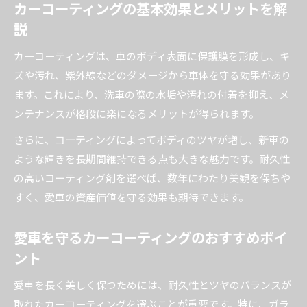
カーコーティングの基本効果とメリットを解
黒い車におすすめのカーコーティング剤とは
説
カーコーティングおすすめと人気ランキング動
向
カーコーティングは、車のボディ表面に保護膜を形成し、キ
ズや汚れ、紫外線などのダメージから車体を守る効果があり
ツヤと耐久性を両立するコーティングの選定法
ます。これにより、洗車の際の水垢や汚れの付着を抑え、メ
プロが語る失敗しないカーコーティングの極意
ンテナンスが格段に楽になるメリットが得られます。
プロ直伝カーコーティング失敗回避の心得
さらに、コーティングによってボディのツヤが増し、新車の
カーコーティングおすすめ業者選びの注意点
ような輝きを長期間維持できる点も大きな魅力です。耐久性
自分でできるカーコーティングとプロ施工の違
の高いコーティング剤を選べば、数年にわたり美観を保ちや
い
すく、愛車の資産価値を守る効果も期待できます。
最強コーティング剤選びのプロ視点とは
アフターケアが重要なカーコーティングの極意
愛車を守るカーコーティングのおすすめポイ
耐久性で選ぶおすすめカーコーティング事情
ント
耐久性重視のカーコーティングおすすめ比較
愛車を長く美しく保つためには、耐久性とツヤのバランスが
コーティング剤の持続期間と選び方のポイント
取れたカーコーティングを選ぶことが重要です。特に、ガラ