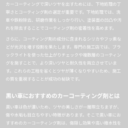
カーコーティングで深いツヤを出すためには、下地処理の丁
寧さとコーティング剤の選定が重要です。下地処理では、洗
車や鉄粉除去、研磨作業をしっかり行い、塗装面の凹凸や汚
れを除去することでコーティング剤の密着性を高めます。
さらに、コーティング剤の成分に含まれるシリカやフッ素な
どが光沢を増す役割を果たします。専門の施工店では、ブラ
ックライトを使った仕上がりチェックや複数層のコーティン
グを施すことで、より深いツヤと耐久性を両立させていま
す。これらの工程を省くとツヤが薄くなりやすいため、施工
の質を重視することが成功の秘訣です。
黒い車におすすめのカーコーティング剤とは
黒い車は色が濃いため、ツヤの美しさが一層際立ちますが、
傷や水垢も目立ちやすい特徴があります。そこで黒い車にお
すすめのカーコーティング剤は、傷隠し効果や高い撥水性を