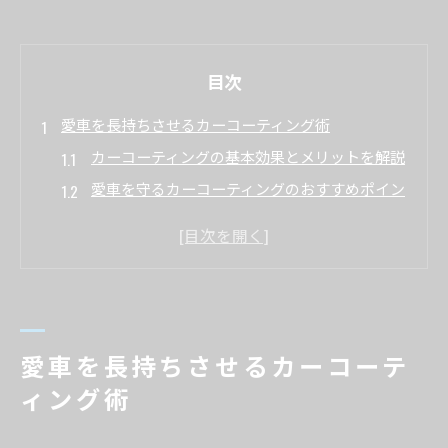
目次
愛車を長持ちさせるカーコーティング術
カーコーティングの基本効果とメリットを解説
愛車を守るカーコーティングのおすすめポイン
ト
耐久性に優れたカーコーティングの選び方
新車にも最適なカーコーティングの特徴
おすすめ業者とカーコーティングの比較ポイン
ト
愛車を長持ちさせるカーコーテ
ツヤ重視のカーコーティング選び方解説
ィング術
ツヤ重視で選ぶカーコーティングの種類と違い
カーコーティングで実現する深いツヤの秘訣